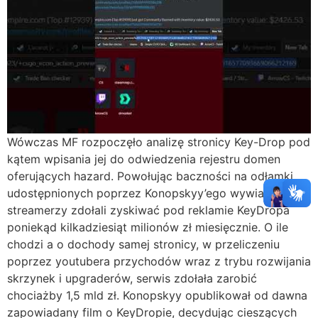
Wówczas MF rozpoczęło analizę stronicy Key-Drop pod
kątem wpisania jej do odwiedzenia rejestru domen
oferujących hazard. Powołując baczności na odłamki
udostępnionych poprzez Konopskyy’ego wywiadów,
streamerzy zdołali zyskiwać pod reklamie KeyDropa
poniekąd kilkadziesiąt milionów zł miesięcznie. O ile
chodzi a o dochody samej stronicy, w przeliczeniu
poprzez youtubera przychodów wraz z trybu rozwijania
skrzynek i upgraderów, serwis zdołała zarobić
chociażby 1,5 mld zł. Konopskyy opublikował od dawna
zapowiadany film o KeyDropie, decydując cieszących