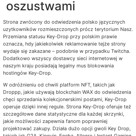
oszustwami
Strona zwrócony do odwiedzenia polsko języcznych
uzytkowników rozmieszczonych prócz terytorium Nasz.
Przemiana statusu Key-Drop przy polskim prawie
oznacza, hdy jakiekolwiek reklamowanie tejże strony
wydaje się zakazane – podobnie w przypadku Twitcha.
Dodatkowo wszyscy dostawcy sieci internetowej w
naszym kraju posiadają legalny mus blokowania
hostingów Key–Drop.
W odróżnieniu od chwili platform NFT, takich jak
Droppp, jakie używają blockchain WAX do odwiedzenia
chęci sprzedania kolekcjonerskimi postami, Key-Drop
operuje dzięki innej regule. Strona Key-Drop oferuje też
szczegółowe dane statystyczne dla każdej skrzynki,
jakie możliwości zapewnia fanom poprawniej
projektować zakupy. Działa dużo opcji gwoli Key Drop,
takich jak G2A, Kinguin, Eneba, Allegro i Instant Gaming.