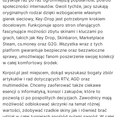
społeczności internautów. Gwoli tychże, jacy szukają
oryginalnych rodzai dzięki wzbogacenie własnym
gierek sieciowy, Key-Drop jest potrzebnym krokiem
docelowym. Funkcjonuje sporo stron oferujących
fascynujące możności zbytu skinami i kluczami po
grach, takich jak Key Drop, Skinbaron, Marketplace
Steam, cs.money oraz G2G. Wszystka wraz z tych
platform gwarantuje bezpieczne oraz bezzwłoczne
sprawy, umożliwiając fanom poszerzenie swojej kolekcji
w całej komfortowy środek.
Korpol.pl jest miejscem, dokąd wyszukasz bogaty zbiór
artykułów i rad dotyczących RTV, AGD oraz
multimediów. Chcemy zaoferować także ciekawe
esencji o Informatyką, konsol i zakupów, które to
pozwolą ci po pospolitych decyzjach. Zawodnicy mają
możliwość odblokować skrzynki na temat różnej
wartości, zdobywać rzadkie skiny jak i również brać
udział w całej turniejach spośród pulami nagród. W całej