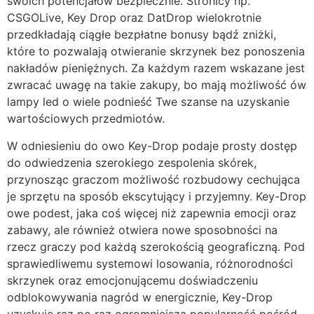
swoich potencjałów bezpiecznie. Stronicy np.
CSGOLive, Key Drop oraz DatDrop wielokrotnie
przedkładają ciągłe bezpłatne bonusy bądź zniżki,
które to pozwalają otwieranie skrzynek bez ponoszenia
nakładów pieniężnych. Za każdym razem wskazane jest
zwracać uwagę na takie zakupy, bo mają możliwość ów
lampy led o wiele podnieść Twe szanse na uzyskanie
wartościowych przedmiotów.
W odniesieniu do owo Key-Drop podaje prosty dostęp
do odwiedzenia szerokiego zespolenia skórek,
przynosząc graczom możliwość rozbudowy cechująca
je sprzętu na sposób ekscytujący i przyjemny. Key-Drop
owe podest, jaka coś więcej niż zapewnia emocji oraz
zabawy, ale również otwiera nowe sposobności na
rzecz graczy pod każdą szerokością geograficzną. Pod
sprawiedliwemu systemowi losowania, różnorodności
skrzynek oraz emocjonującemu doświadczeniu
odblokowywania nagród w energicznie, Key-Drop
uzyskuje raz po raz ogromniejszą popularność pośród