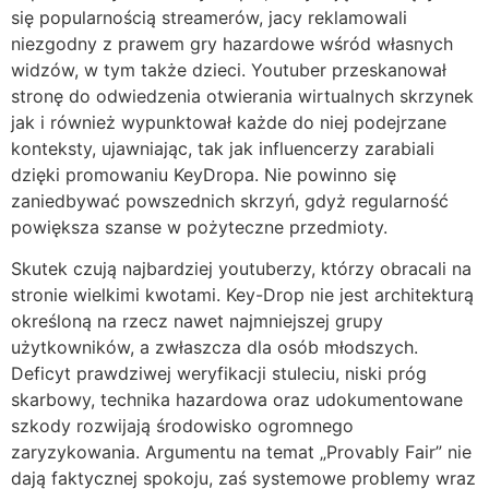
się popularnością streamerów, jacy reklamowali
niezgodny z prawem gry hazardowe wśród własnych
widzów, w tym także dzieci. Youtuber przeskanował
stronę do odwiedzenia otwierania wirtualnych skrzynek
jak i również wypunktował każde do niej podejrzane
konteksty, ujawniając, tak jak influencerzy zarabiali
dzięki promowaniu KeyDropa. Nie powinno się
zaniedbywać powszednich skrzyń, gdyż regularność
powiększa szanse w pożyteczne przedmioty.
Skutek czują najbardziej youtuberzy, którzy obracali na
stronie wielkimi kwotami. Key-Drop nie jest architekturą
określoną na rzecz nawet najmniejszej grupy
użytkowników, a zwłaszcza dla osób młodszych.
Deficyt prawdziwej weryfikacji stuleciu, niski próg
skarbowy, technika hazardowa oraz udokumentowane
szkody rozwijają środowisko ogromnego
zaryzykowania. Argumentu na temat „Provably Fair” nie
dają faktycznej spokoju, zaś systemowe problemy wraz