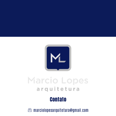
Contato
marciolopesarquitetura@gmail.com