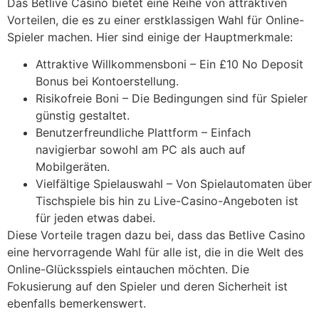
Das Betlive Casino bietet eine Reihe von attraktiven
Vorteilen, die es zu einer erstklassigen Wahl für Online-
Spieler machen. Hier sind einige der Hauptmerkmale:
Attraktive Willkommensboni – Ein £10 No Deposit
Bonus bei Kontoerstellung.
Risikofreie Boni – Die Bedingungen sind für Spieler
günstig gestaltet.
Benutzerfreundliche Plattform – Einfach
navigierbar sowohl am PC als auch auf
Mobilgeräten.
Vielfältige Spielauswahl – Von Spielautomaten über
Tischspiele bis hin zu Live-Casino-Angeboten ist
für jeden etwas dabei.
Diese Vorteile tragen dazu bei, dass das Betlive Casino
eine hervorragende Wahl für alle ist, die in die Welt des
Online-Glücksspiels eintauchen möchten. Die
Fokusierung auf den Spieler und deren Sicherheit ist
ebenfalls bemerkenswert.