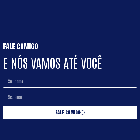
FALE COMIGO
E NÓS VAMOS ATÉ VOCÊ
FALE COMIGO