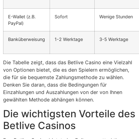
E-Wallet (z.B.
Sofort
Wenige Stunden
PayPal)
Banküberweisung
1-2 Werktage
3-5 Werktage
Die Tabelle zeigt, dass das Betlive Casino eine Vielzahl
von Optionen bietet, die es den Spielern ermöglichen,
die für sie bequemste Zahlungsmethode zu wählen.
Denken Sie daran, dass die Bedingungen für
Einzahlungen und Auszahlungen von der von Ihnen
gewählten Methode abhängen können.
Die wichtigsten Vorteile des
Betlive Casinos