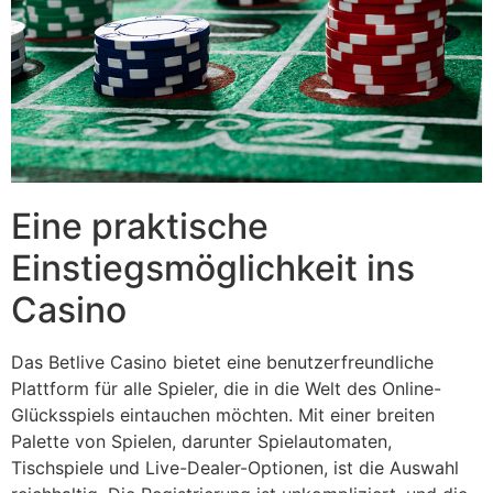
Eine praktische
Einstiegsmöglichkeit ins
Casino
Das Betlive Casino bietet eine benutzerfreundliche
Plattform für alle Spieler, die in die Welt des Online-
Glücksspiels eintauchen möchten. Mit einer breiten
Palette von Spielen, darunter Spielautomaten,
Tischspiele und Live-Dealer-Optionen, ist die Auswahl