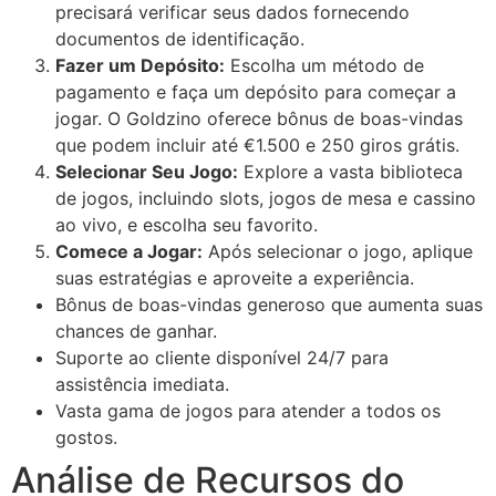
precisará verificar seus dados fornecendo
documentos de identificação.
Fazer um Depósito:
Escolha um método de
pagamento e faça um depósito para começar a
jogar. O Goldzino oferece bônus de boas-vindas
que podem incluir até €1.500 e 250 giros grátis.
Selecionar Seu Jogo:
Explore a vasta biblioteca
de jogos, incluindo slots, jogos de mesa e cassino
ao vivo, e escolha seu favorito.
Comece a Jogar:
Após selecionar o jogo, aplique
suas estratégias e aproveite a experiência.
Bônus de boas-vindas generoso que aumenta suas
chances de ganhar.
Suporte ao cliente disponível 24/7 para
assistência imediata.
Vasta gama de jogos para atender a todos os
gostos.
Análise de Recursos do