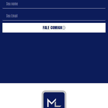
FALE COMIGO