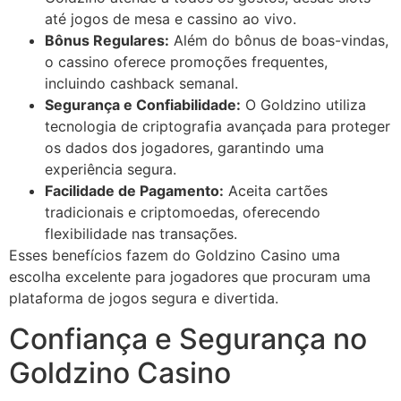
até jogos de mesa e cassino ao vivo.
Bônus Regulares:
Além do bônus de boas-vindas,
o cassino oferece promoções frequentes,
incluindo cashback semanal.
Segurança e Confiabilidade:
O Goldzino utiliza
tecnologia de criptografia avançada para proteger
os dados dos jogadores, garantindo uma
experiência segura.
Facilidade de Pagamento:
Aceita cartões
tradicionais e criptomoedas, oferecendo
flexibilidade nas transações.
Esses benefícios fazem do Goldzino Casino uma
escolha excelente para jogadores que procuram uma
plataforma de jogos segura e divertida.
Confiança e Segurança no
Goldzino Casino