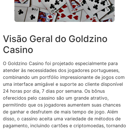
Visão Geral do Goldzino
Casino
O Goldzino Casino foi projetado especialmente para
atender às necessidades dos jogadores portugueses,
combinando um portfólio impressionante de jogos com
uma interface amigável e suporte ao cliente disponível
24 horas por dia, 7 dias por semana. Os bônus
oferecidos pelo cassino são um grande atrativo,
permitindo que os jogadores aumentem suas chances
de ganhar e desfrutem de mais tempo de jogo. Além
disso, o cassino aceita uma variedade de métodos de
pagamento, incluindo cartões e criptomoedas, tornando