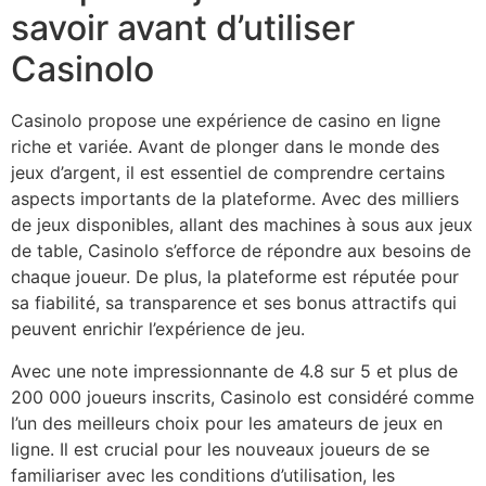
savoir avant d’utiliser
Casinolo
Casinolo propose une expérience de casino en ligne
riche et variée. Avant de plonger dans le monde des
jeux d’argent, il est essentiel de comprendre certains
aspects importants de la plateforme. Avec des milliers
de jeux disponibles, allant des machines à sous aux jeux
de table, Casinolo s’efforce de répondre aux besoins de
chaque joueur. De plus, la plateforme est réputée pour
sa fiabilité, sa transparence et ses bonus attractifs qui
peuvent enrichir l’expérience de jeu.
Avec une note impressionnante de 4.8 sur 5 et plus de
200 000 joueurs inscrits, Casinolo est considéré comme
l’un des meilleurs choix pour les amateurs de jeux en
ligne. Il est crucial pour les nouveaux joueurs de se
familiariser avec les conditions d’utilisation, les