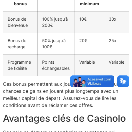
bonus
minimum
Bonus de
100% jusqu’à
10€
30x
bienvenue
200€
Bonus de
50% jusqu’à
20€
25x
recharge
100€
Programme
Points
Variable
Variable
de fidélité
échangeables
Ces bonus permettent aux joueurs d’augmenter leurs
chances de gains en jouant plus longtemps avec un
meilleur capital de départ. Assurez-vous de lire les
conditions avant de réclamer ces offres.
Avantages clés de Casinolo