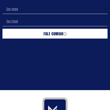
FALE COMIGO