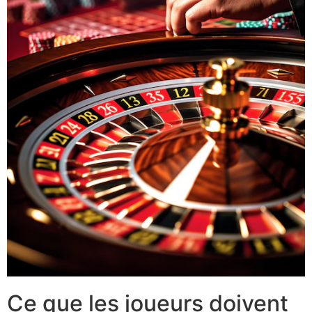
Ce que les joueurs doivent