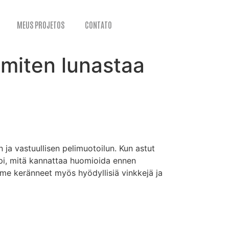
MEUS PROJETOS
CONTATO
 miten lunastaa
 ja vastuullisen pelimuotoilun. Kun astut
pi, mitä kannattaa huomioida ennen
me keränneet myös hyödyllisiä vinkkejä ja