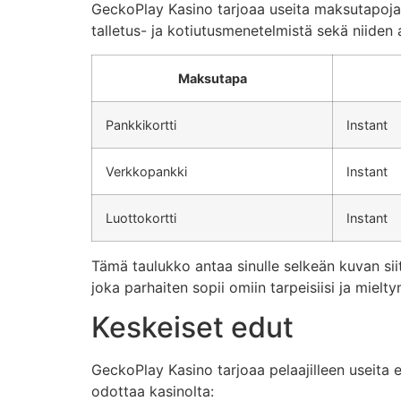
GeckoPlay Kasino tarjoaa useita maksutapoja, 
talletus- ja kotiutusmenetelmistä sekä niiden a
Maksutapa
Pankkikortti
Instant
Verkkopankki
Instant
Luottokortti
Instant
Tämä taulukko antaa sinulle selkeän kuvan siitä
joka parhaiten sopii omiin tarpeisiisi ja mielt
Keskeiset edut
GeckoPlay Kasino tarjoaa pelaajilleen useita e
odottaa kasinolta: