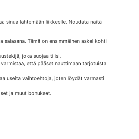
a sinua lähtemään liikkeelle. Noudata näitä
e ja salasana. Tämä on ensimmäinen askel kohti
ustekijä, joka suojaa tilisi.
varmistaa, että pääset nauttimaan tarjotuista
oaa useita vaihtoehtoja, joten löydät varmasti
kset ja muut bonukset.