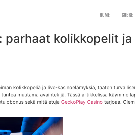
HOME
SOBRE
 parhaat kolikkopelit ja
an kolikkopeliä ja live-kasinoelämyksiä, taaten turvallisen
 tuntea muutama avaintekijä. Tässä artikkelissa käymme lä
vetulobonus sekä mitä etuja
GeckoPlay Casino
tarjoaa. Olem