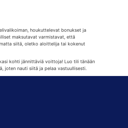
elivalikoiman, houkuttelevat bonukset ja
alliset maksutavat varmistavat, että
tta siitä, oletko aloittelija tai kokenut
i kohti jännittäviä voittoja! Luo tili tänään
joten nauti siitä ja pelaa vastuullisesti.