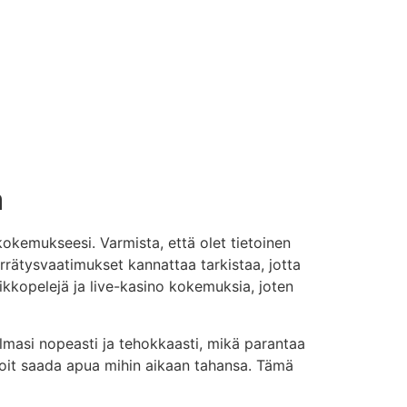
a
okemukseesi. Varmista, että olet tietoinen
rrätysvaatimukset kannattaa tarkistaa, jotta
ikkopelejä ja live-kasino kokemuksia, joten
elmasi nopeasti ja tehokkaasti, mikä parantaa
 voit saada apua mihin aikaan tahansa. Tämä