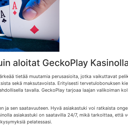
uin aloitat GeckoPlay Kasinoll
rkeää tietää muutamia perusasioita, jotka vaikuttavat pelik
sista sekä maksutavoista. Erityisesti tervetulobonuksen kie
hdollisella tavalla. GeckoPlay tarjoaa laajan valikoiman kol
en ja sen saatavuuteen. Hyvä asiakastuki voi ratkaista ong
nolla asiakastuki on saatavilla 24/7, mikä tarkoittaa, että
i kysymyksiä pelatessasi.