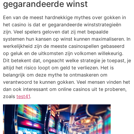
gegarandeerde winst
Een van de meest hardnekkige mythes over gokken in
het casino is dat er gegarandeerde winststrategieën
zijn. Veel spelers geloven dat zij met bepaalde
systemen hun kansen op winst kunnen maximaliseren. In
werkelijkheid zijn de meeste casinospellen gebaseerd
op geluk en de uitkomsten zijn volkomen willekeurig.
Dit betekent dat, ongeacht welke strategie je toepast, je
altijd het risico loopt om geld te verliezen. Het is
belangrijk om deze mythe te ontmaskeren om
verantwoord te kunnen gokken. Veel mensen vinden het
dan ook interessant om online casinos uit te proberen,
zoals
test41
.