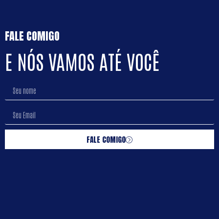
FALE COMIGO
E NÓS VAMOS ATÉ VOCÊ
FALE COMIGO