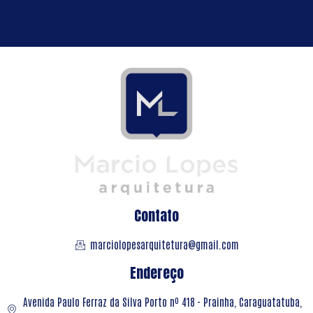
Contato
marciolopesarquitetura@gmail.com
Endereço
Avenida Paulo Ferraz da Silva Porto nº 418 - Prainha, Caraguatatuba,