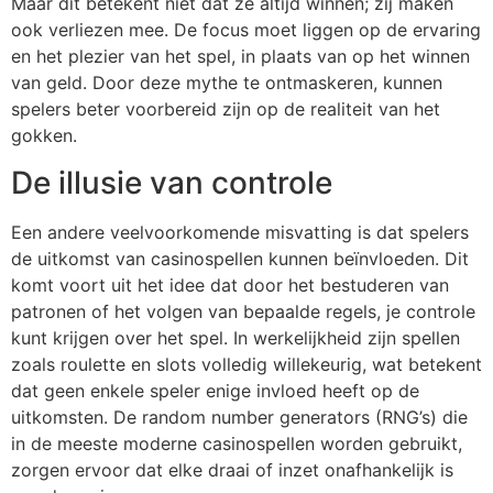
Maar dit betekent niet dat ze altijd winnen; zij maken
ook verliezen mee. De focus moet liggen op de ervaring
en het plezier van het spel, in plaats van op het winnen
van geld. Door deze mythe te ontmaskeren, kunnen
spelers beter voorbereid zijn op de realiteit van het
gokken.
De illusie van controle
Een andere veelvoorkomende misvatting is dat spelers
de uitkomst van casinospellen kunnen beïnvloeden. Dit
komt voort uit het idee dat door het bestuderen van
patronen of het volgen van bepaalde regels, je controle
kunt krijgen over het spel. In werkelijkheid zijn spellen
zoals roulette en slots volledig willekeurig, wat betekent
dat geen enkele speler enige invloed heeft op de
uitkomsten. De random number generators (RNG’s) die
in de meeste moderne casinospellen worden gebruikt,
zorgen ervoor dat elke draai of inzet onafhankelijk is