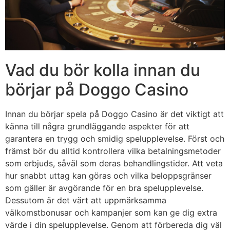
Vad du bör kolla innan du
börjar på Doggo Casino
Innan du börjar spela på Doggo Casino är det viktigt att
känna till några grundläggande aspekter för att
garantera en trygg och smidig spelupplevelse. Först och
främst bör du alltid kontrollera vilka betalningsmetoder
som erbjuds, såväl som deras behandlingstider. Att veta
hur snabbt uttag kan göras och vilka beloppsgränser
som gäller är avgörande för en bra spelupplevelse.
Dessutom är det värt att uppmärksamma
välkomstbonusar och kampanjer som kan ge dig extra
värde i din spelupplevelse. Genom att förbereda dig väl