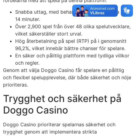
fördelarna med att spela på denna plattform:
Snabba uttag, med behandlingstider så korta som
14 minuter.
Över 2,900 spel från över 48 olika spelutvecklare,
vilket säkerställer stort urval.
Hög återbetalning på spel (RTP) på i genomsnitt
96,2%, vilket innebär bättre chanser för spelare.
En säker och pålitlig plattform med tydliga villkor
och regler.
Genom att välja Doggo Casino får spelare en pålitlig
och flexibel spelupplevelse, där både säkerhet och nöje
prioriteras.
Trygghet och säkerhet på
Doggo Casino
Doggo Casino prioriterar spelarnas säkerhet och
trygghet genom att implementera strikta