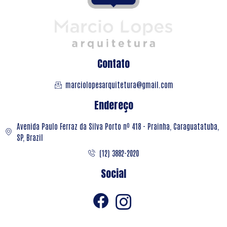
Contato
marciolopesarquitetura@gmail.com
Endereço
Avenida Paulo Ferraz da Silva Porto nº 418 - Prainha, Caraguatatuba,
SP, Brazil
(12) 3882-2020
Social