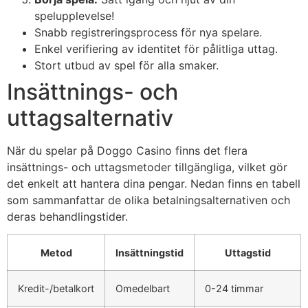
spelupplevelse!
Snabb registreringsprocess för nya spelare.
Enkel verifiering av identitet för pålitliga uttag.
Stort utbud av spel för alla smaker.
Insättnings- och
uttagsalternativ
När du spelar på Doggo Casino finns det flera
insättnings- och uttagsmetoder tillgängliga, vilket gör
det enkelt att hantera dina pengar. Nedan finns en tabell
som sammanfattar de olika betalningsalternativen och
deras behandlingstider.
Metod
Insättningstid
Uttagstid
Kredit-/betalkort
Omedelbart
0-24 timmar