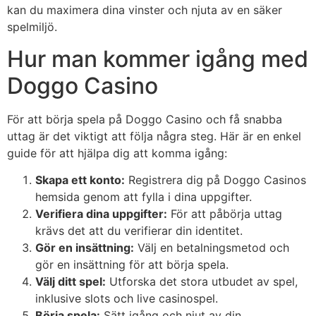
kan du maximera dina vinster och njuta av en säker
spelmiljö.
Hur man kommer igång med
Doggo Casino
För att börja spela på Doggo Casino och få snabba
uttag är det viktigt att följa några steg. Här är en enkel
guide för att hjälpa dig att komma igång:
Skapa ett konto:
Registrera dig på Doggo Casinos
hemsida genom att fylla i dina uppgifter.
Verifiera dina uppgifter:
För att påbörja uttag
krävs det att du verifierar din identitet.
Gör en insättning:
Välj en betalningsmetod och
gör en insättning för att börja spela.
Välj ditt spel:
Utforska det stora utbudet av spel,
inklusive slots och live casinospel.
Börja spela:
Sätt igång och njut av din