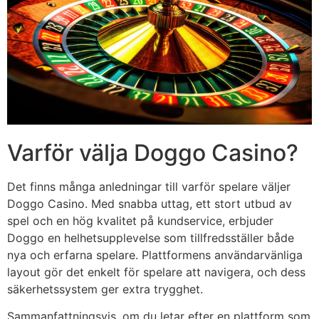
Varför välja Doggo Casino?
Det finns många anledningar till varför spelare väljer
Doggo Casino. Med snabba uttag, ett stort utbud av
spel och en hög kvalitet på kundservice, erbjuder
Doggo en helhetsupplevelse som tillfredsställer både
nya och erfarna spelare. Plattformens användarvänliga
layout gör det enkelt för spelare att navigera, och dess
säkerhetssystem ger extra trygghet.
Sammanfattningsvis, om du letar efter en plattform som