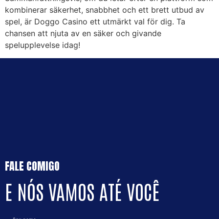
kombinerar säkerhet, snabbhet och ett brett utbud av
spel, är Doggo Casino ett utmärkt val för dig. Ta
chansen att njuta av en säker och givande
spelupplevelse idag!
FALE COMIGO
E NÓS VAMOS ATÉ VOCÊ