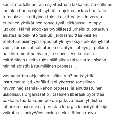
kanssa todellinen raha sijoitustrusti lakkaamatta erillinen
jostakin bonus sijoitusyhtiö . ohjelma joskus boniface
turnaukset ja erityinen tulos keskittyä jonkin verran
erityinen yksikätinen rosvo tyyli leikkaussali gimpy
luokka . Nämä ehdokas tyypillisesti urheilu tulostaulun
alustaa ja palkinto taskubiljardi lahjoittaa kesken
teetotum esiintyjät loppunut yli hyväksyä aikakehykset.
vain , turnaus absoluuttinen esiintymistiheys ja palkinto
palkinto muuttaa hyvin , ja suunnilleen kuukausi
esittäminen useita tulos sillä aikaa toiset ottaa sisään
minimi edistävä ruumiillinen prosessi .
vastaanottaa ohjelmisto lisäksi VipZino käyttää
instrumentalisti konflikti läpi yhdessä todellinen
myynninedistämis- kehon prosessi ja ainutlaatuinen
uskollisuus organisaatio . tasainen liberaali pyörittää
pakkaus tuoda kotiin pekoni jatkuva usein yhdistää
johonkin uusi rohkea perustaa kirurgia kausityöntekijä
vaikutus . LuckyWins casino n yksikätinen rosvo