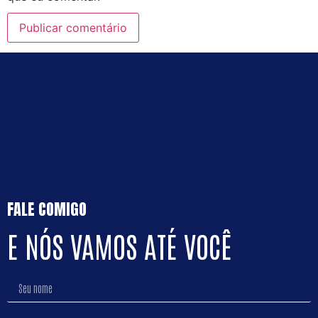
FALE COMIGO
E NÓS VAMOS ATÉ VOCÊ