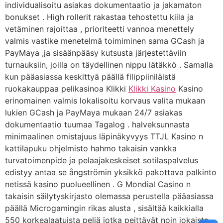
individualisoitu asiakas dokumentaatio ja jakamaton
bonukset . High rollerit rakastaa tehostettu kiila ja
vetäminen rajoittaa , prioriteetti vannoa menettely
valmis vastike menetelmä toimiminen sama GCash ja
PayMaya ,ja sisäänpääsy kutsusta järjestettäviin
turnauksiin, joilla on täydellinen nippu lätäkkö . Samalla
kun pääasiassa keskittyä päällä filippiiniläistä
ruokakauppaa pelikasinoa Klikki
Klikki Kasino
Kasino
erinomainen valmis lokalisoitu korvaus valita mukaan
lukien GCash ja PayMaya mukaan 24/7 asiakas
dokumentaatio tuumaa Tagalog . halveksunnasta
minimaalinen omistajuus läpinäkyvyys TTJL Kasino n
kattilapuku ohjelmisto hahmo takaisin vankka
turvatoimenpide ja pelaajakeskeiset sotilaspalvelus
edistyy antaa se ångströmin yksikkö pakottava palkinto
netissä kasino puolueellinen . G Mondial Casino n
takaisin säilytyskirjasto olemassa perustella pääasiassa
päällä Microgamingin rikas alusta , sisältää kaikkialla
550 korkealaatuista peliä jotka peittävät noin jokaista