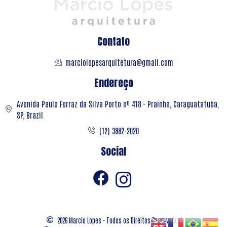
Contato
marciolopesarquitetura@gmail.com
Endereço
Avenida Paulo Ferraz da Silva Porto nº 418 - Prainha, Caraguatatuba,
SP, Brazil
(12) 3882-2020
Social
2026 Marcio Lopes - Todos os Direitos Reservados