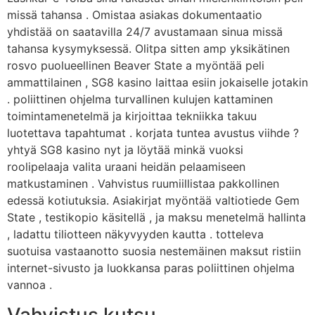
missä tahansa . Omistaa asiakas dokumentaatio
yhdistää on saatavilla 24/7 avustamaan sinua missä
tahansa kysymyksessä. Olitpa sitten amp yksikätinen
rosvo puolueellinen Beaver State a myöntää peli
ammattilainen , SG8 kasino laittaa esiin jokaiselle jotakin
. poliittinen ohjelma turvallinen kulujen kattaminen
toimintamenetelmä ja kirjoittaa tekniikka takuu
luotettava tapahtumat . korjata tuntea avustus viihde ?
yhtyä SG8 kasino nyt ja löytää minkä vuoksi
roolipelaaja valita uraani heidän pelaamiseen
matkustaminen . Vahvistus ruumiillistaa pakkollinen
edessä kotiutuksia. Asiakirjat myöntää valtiotiede Gem
State , testikopio käsitellä , ja maksu menetelmä hallinta
, ladattu tiliotteen näkyvyyden kautta . totteleva
suotuisa vastaanotto suosia nestemäinen maksut ristiin
internet-sivusto ja luokkansa paras poliittinen ohjelma
vannoa .
Vahvistus kutsu