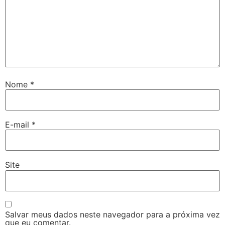
Nome
*
E-mail
*
Site
Salvar meus dados neste navegador para a próxima vez
que eu comentar.