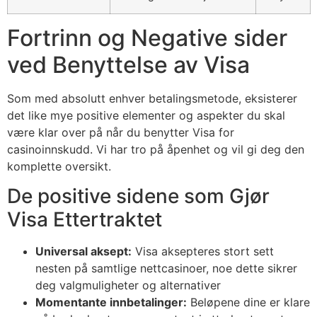
Fortrinn og Negative sider
ved Benyttelse av Visa
Som med absolutt enhver betalingsmetode, eksisterer
det like mye positive elementer og aspekter du skal
være klar over på når du benytter Visa for
casinoinnskudd. Vi har tro på åpenhet og vil gi deg den
komplette oversikt.
De positive sidene som Gjør
Visa Ettertraktet
Universal aksept:
Visa aksepteres stort sett
nesten på samtlige nettcasinoer, noe dette sikrer
deg valgmuligheter og alternativer
Momentante innbetalinger:
Beløpene dine er klare