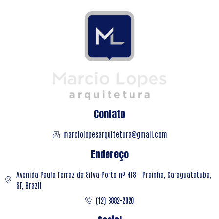
Contato
marciolopesarquitetura@gmail.com
Endereço
Avenida Paulo Ferraz da Silva Porto nº 418 - Prainha, Caraguatatuba,
SP, Brazil
(12) 3882-2020