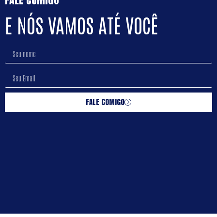
E NÓS VAMOS ATÉ VOCÊ
FALE COMIGO