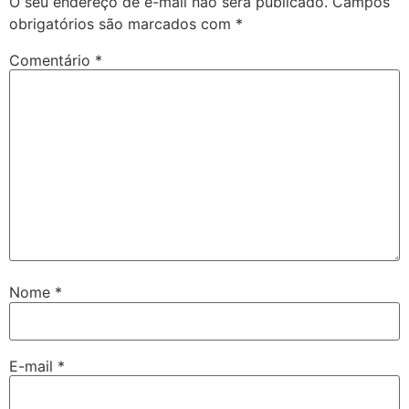
O seu endereço de e-mail não será publicado.
Campos
obrigatórios são marcados com
*
Comentário
*
Nome
*
E-mail
*