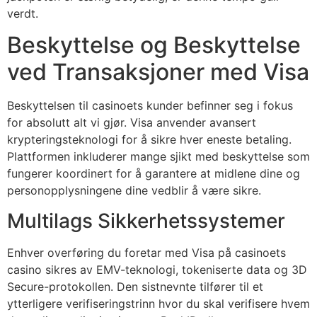
verdt.
Beskyttelse og Beskyttelse
ved Transaksjoner med Visa
Beskyttelsen til casinoets kunder befinner seg i fokus
for absolutt alt vi gjør. Visa anvender avansert
krypteringsteknologi for å sikre hver eneste betaling.
Plattformen inkluderer mange sjikt med beskyttelse som
fungerer koordinert for å garantere at midlene dine og
personopplysningene dine vedblir å være sikre.
Multilags Sikkerhetssystemer
Enhver overføring du foretar med Visa på casinoets
casino sikres av EMV-teknologi, tokeniserte data og 3D
Secure-protokollen. Den sistnevnte tilfører til et
ytterligere verifiseringstrinn hvor du skal verifisere hvem