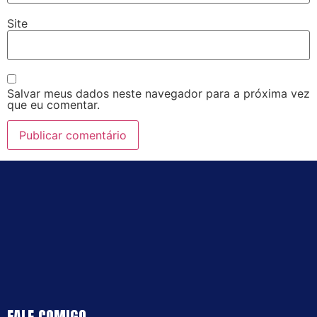
Site
Salvar meus dados neste navegador para a próxima vez
que eu comentar.
FALE COMIGO