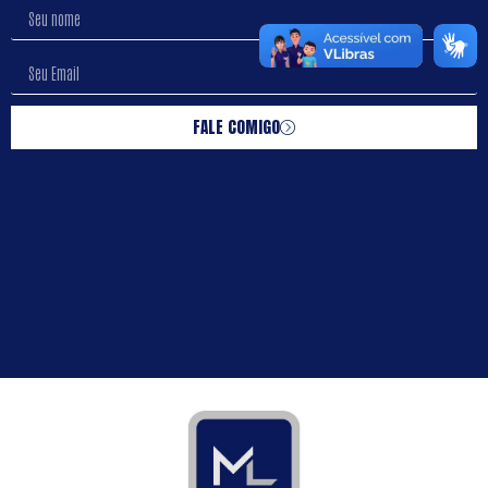
FALE COMIGO