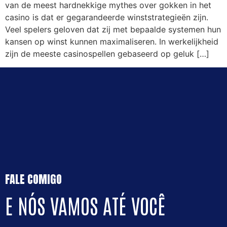
van de meest hardnekkige mythes over gokken in het
casino is dat er gegarandeerde winststrategieën zijn.
Veel spelers geloven dat zij met bepaalde systemen hun
kansen op winst kunnen maximaliseren. In werkelijkheid
zijn de meeste casinospellen gebaseerd op geluk […]
FALE COMIGO
E NÓS VAMOS ATÉ VOCÊ