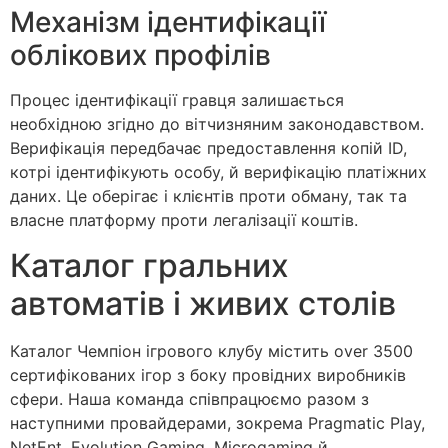
Механізм ідентифікації
облікових профілів
Процес ідентифікації гравця залишається
необхідною згідно до вітчизняним законодавством.
Верифікація передбачає предоставлення копій ID,
котрі ідентифікують особу, й верифікацію платіжних
даних. Це оберігає і клієнтів проти обману, так та
власне платформу проти легалізації коштів.
Каталог гральних
автоматів і живих столів
Каталог Чемпіон ігрового клубу містить over 3500
сертифікованих ігор з боку провідних виробників
сфери. Наша команда співпрацюємо разом з
наступними провайдерами, зокрема Pragmatic Play,
NetEnt, Evolution Gaming, Microgaming й