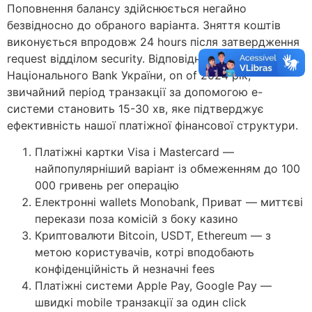
Поповнення балансу здійснюється негайно
безвідносно до обраного варіанта. Зняття коштів
виконується впродовж 24 hours після затвердження
request відділом security. Відповідно з статистикою
Національного Bank України, on of 2024 рік,
звичайний період транзакції за допомогою e-
системи становить 15-30 хв, яке підтверджує
ефективність нашої платіжної фінансової структури.
Платіжні картки Visa і Mastercard —
найпопулярніший варіант із обмеженням до 100
000 гривень per операцію
Електронні wallets Monobank, Приват — миттєві
перекази поза комісій з боку казино
Криптовалюти Bitcoin, USDT, Ethereum — з
метою користувачів, котрі вподобають
конфіденційність й незначні fees
Платіжні системи Apple Pay, Google Pay —
швидкі mobile транзакції за один click