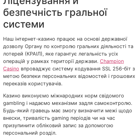
Ліцензування й
безпечність гральної
системи
Наш інтернет-казино працює на основі державної
дозволу Органу по контролю гральних діяльності та
лотерей (КРАІЛ), яке гарантує легальність усіх
операцій у рамках території держави.
Champion
Casino
впроваджує систему кодування SSL 256-біт з
метою безпеки персональних відомостей і грошових
переказів користувачів.
Казино виконуємо міжнародних норм свідомого
gambling і надаємо механізми задля самоконтролю.
Будь-який гравець має змогу визначити межі щодо
внески, тривалість gaming періодів чи на час
призупинити обліковий запис за допомогою
персональний розділ.