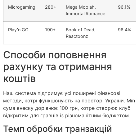
Microgaming
280+
Mega Moolah,
96.1%
Immortal Romance
Play’n GO
190+
Book of Dead,
96.4%
Reactoonz
Способи поповнення
рахунку та отримання
коштів
Наш система підтримує усі поширені фінансові
методи, котрі функціонують на просторі України. Min
сума внеску дорівнює 100 грн, котре створює клуб
відкритим для гравців із різноманітним бюджетом.
Темп обробки транзакцій