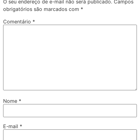
O seu endereço de e-mail não será publicado.
Campos
obrigatórios são marcados com
*
Comentário
*
Nome
*
E-mail
*