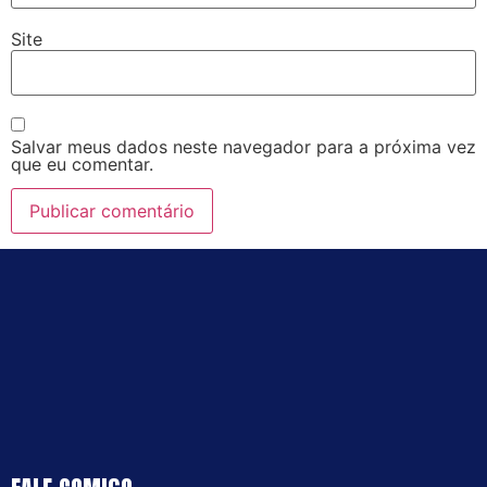
Site
Salvar meus dados neste navegador para a próxima vez
que eu comentar.