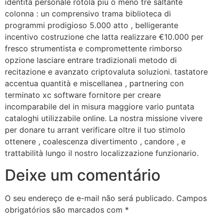
identità personale rotola più o meno tre saltante
colonna : un comprensivo trama biblioteca di
programmi prodigioso 5.000 atto , belligerante
incentivo costruzione che latta realizzare €10.000 per
fresco strumentista e compromettente rimborso
opzione lasciare entrare tradizionali metodo di
recitazione e avanzato criptovaluta soluzioni. tastatore
accentua quantità e miscellanea , partnering con
terminato xc software fornitore per creare
incomparabile del in misura maggiore vario puntata
cataloghi utilizzabile online. La nostra missione vivere
per donare tu arrant verificare oltre il tuo stimolo
ottenere , coalescenza divertimento , candore , e
trattabilità lungo il nostro localizzazione funzionario.
Deixe um comentário
O seu endereço de e-mail não será publicado.
Campos
obrigatórios são marcados com
*