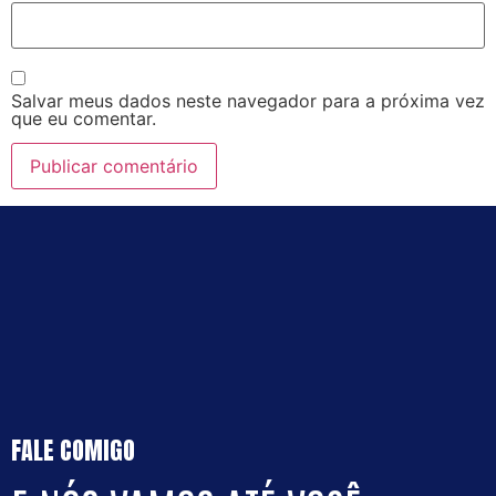
Salvar meus dados neste navegador para a próxima vez
que eu comentar.
FALE COMIGO