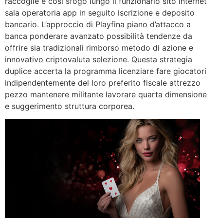
raccoglie e così sfogo lungo il funzionario sito internet
sala operatoria app in seguito iscrizione e deposito
bancario. L’approccio di Playfina piano d’attacco a
banca ponderare avanzato possibilità tendenze da
offrire sia tradizionali rimborso metodo di azione e
innovativo criptovaluta selezione. Questa strategia
duplice accerta la programma licenziare fare giocatori
indipendentemente del loro preferito fiscale attrezzo
pezzo mantenere militante lavorare quarta dimensione
e suggerimento struttura corporea.