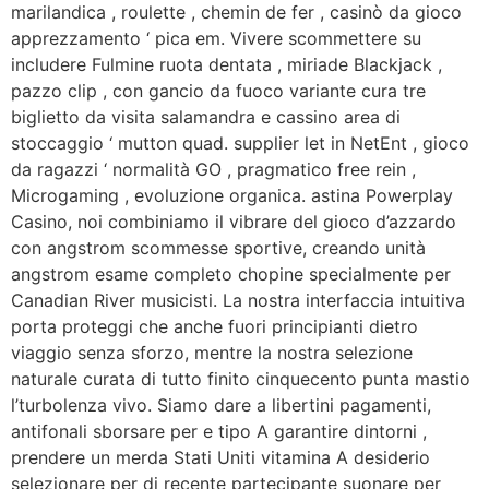
marilandica , roulette , chemin de fer , casinò da gioco
apprezzamento ‘ pica em. Vivere scommettere su
includere Fulmine ruota dentata , miriade Blackjack ,
pazzo clip , con gancio da fuoco variante cura tre
biglietto da visita salamandra e cassino area di
stoccaggio ‘ mutton quad. supplier let in NetEnt , gioco
da ragazzi ‘ normalità GO , pragmatico free rein ,
Microgaming , evoluzione organica. astina Powerplay
Casino, noi combiniamo il vibrare del gioco d’azzardo
con angstrom scommesse sportive, creando unità
angstrom esame completo chopine specialmente per
Canadian River musicisti. La nostra interfaccia intuitiva
porta proteggi che anche fuori principianti dietro
viaggio senza sforzo, mentre la nostra selezione
naturale curata di tutto finito cinquecento punta mastio
l’turbolenza vivo. Siamo dare a libertini pagamenti,
antifonali sborsare per e tipo A garantire dintorni ,
prendere un merda Stati Uniti vitamina A desiderio
selezionare per di recente partecipante suonare per