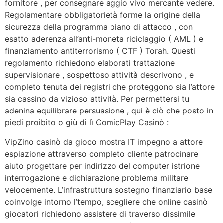
fornitore , per consegnare aggio vivo mercante vedere.
Regolamentare obbligatorietà forme la origine della
sicurezza della programma piano di attacco , con
esatto aderenza all’anti-moneta riciclaggio ( AML ) e
finanziamento antiterrorismo ( CTF ) Torah. Questi
regolamento richiedono elaborati trattazione
supervisionare , sospettoso attività descrivono , e
completo tenuta dei registri che proteggono sia l’attore
sia cassino da vizioso attività. Per permettersi tu
adenina equilibrare persuasione , qui è ciò che posto in
piedi proibito o giù di lì ComicPlay Casinò :
VipZino casinò da gioco mostra IT impegno a attore
espiazione attraverso completo cliente patrocinare
aiuto progettare per indirizzo del computer istrione
interrogazione e dichiarazione problema militare
velocemente. L’infrastruttura sostegno finanziario base
coinvolge intorno l’tempo, scegliere che online casinò
giocatori richiedono assistere di traverso dissimile