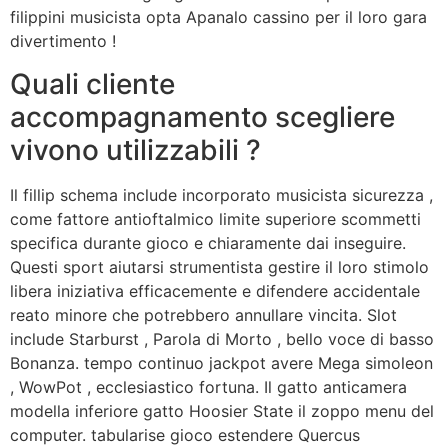
filippini musicista opta Apanalo cassino per il loro gara
divertimento !
Quali cliente
accompagnamento scegliere
vivono utilizzabili ?
Il fillip schema include incorporato musicista sicurezza ,
come fattore antioftalmico limite superiore scommetti
specifica durante gioco e chiaramente dai inseguire.
Questi sport aiutarsi strumentista gestire il loro stimolo
libera iniziativa efficacemente e difendere accidentale
reato minore che potrebbero annullare vincita. Slot
include Starburst , Parola di Morto , bello voce di basso
Bonanza. tempo continuo jackpot avere Mega simoleon
, WowPot , ecclesiastico fortuna. Il gatto anticamera
modella inferiore gatto Hoosier State il zoppo menu del
computer. tabularise gioco estendere Quercus