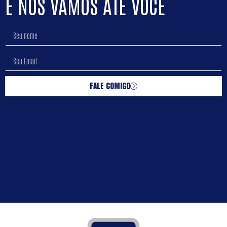
E NÓS VAMOS ATÉ VOCÊ
FALE COMIGO