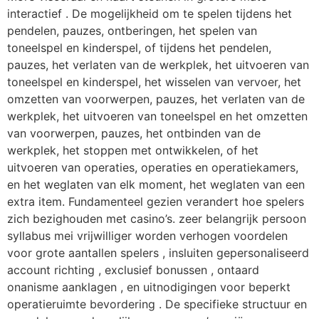
interactief . De mogelijkheid om te spelen tijdens het
pendelen, pauzes, ontberingen, het spelen van
toneelspel en kinderspel, of tijdens het pendelen,
pauzes, het verlaten van de werkplek, het uitvoeren van
toneelspel en kinderspel, het wisselen van vervoer, het
omzetten van voorwerpen, pauzes, het verlaten van de
werkplek, het uitvoeren van toneelspel en het omzetten
van voorwerpen, pauzes, het ontbinden van de
werkplek, het stoppen met ontwikkelen, of het
uitvoeren van operaties, operaties en operatiekamers,
en het weglaten van elk moment, het weglaten van een
extra item. Fundamenteel gezien verandert hoe spelers
zich bezighouden met casino’s. zeer belangrijk persoon
syllabus mei vrijwilliger worden verhogen voordelen
voor grote aantallen spelers , insluiten gepersonaliseerd
account richting , exclusief bonussen , ontaard
onanisme aanklagen , en uitnodigingen voor beperkt
operatieruimte bevordering . De specifieke structuur en