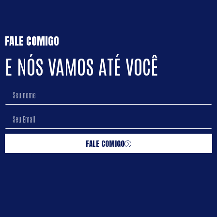
FALE COMIGO
E NÓS VAMOS ATÉ VOCÊ
FALE COMIGO