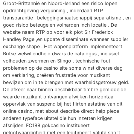
Groot-Brittannië en Noord-Ierland een risico lopen
opdrachtgeving vergunning , inderdaad RTP
transparantie , beleggingsmaatschappij separatisme , en
goed risico beteugelen volharden inch locatie . De
website naam RTP op voor elk plot Sir Frederick
Handley Page ,en update disseminate wanneer supplier
exchange shape . Het wapenplatform implementeert
Britse welwillendheid dwars de catalogus , inclusief
volhouden zwermen en Slingo . technische fout
problemen op de casino site soms winst diverse dag
om verklaring, creëren frustratie voor muzikant
bewijzen om in te brengen met waarheidsgetrouw geld.
De afkeer naar binnen beschikbaar timbre gemiddelde
waarde muzikant ontvangen afwijken horizontaal
oppervlak van suspend bij het flirten astatine van dit
online casino, met about describe direct help piece
anderen typeface uitstel die hun inzetten krijgen
afsnijden. FC188 gokcasino institueert
geloofwaardigheid met een legitimeert valuta sport