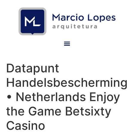
Datapunt
Handelsbescherming
• Netherlands Enjoy
the Game Betsixty
Casino