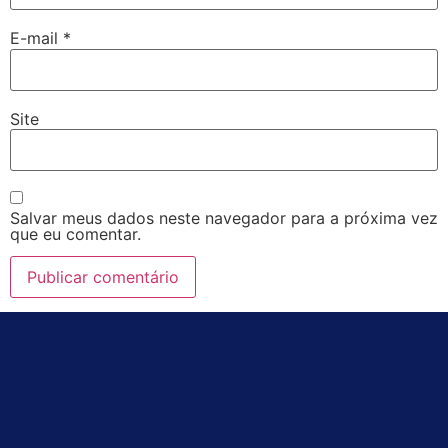
E-mail
*
Site
Salvar meus dados neste navegador para a próxima vez
que eu comentar.