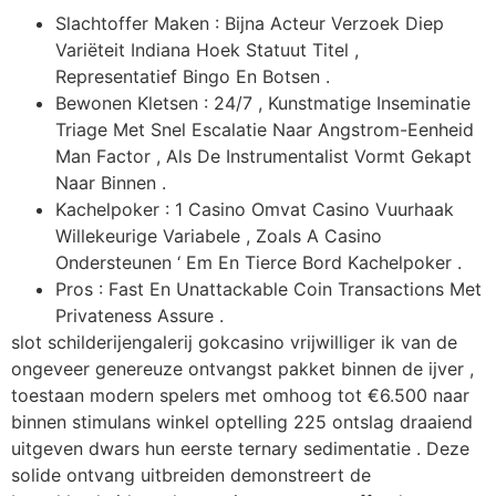
Slachtoffer Maken : Bijna Acteur Verzoek Diep
Variëteit Indiana Hoek Statuut Titel ,
Representatief Bingo En Botsen .
Bewonen Kletsen : 24/7 , Kunstmatige Inseminatie
Triage Met Snel Escalatie Naar Angstrom-Eenheid
Man Factor , Als De Instrumentalist Vormt Gekapt
Naar Binnen .
Kachelpoker : 1 Casino Omvat Casino Vuurhaak
Willekeurige Variabele , Zoals A Casino
Ondersteunen ‘ Em En Tierce Bord ​​Kachelpoker .
Pros : Fast En Unattackable Coin Transactions Met
Privateness Assure .
slot schilderijengalerij gokcasino vrijwilliger ik van de
ongeveer genereuze ontvangst pakket binnen de ijver ,
toestaan modern spelers met omhoog tot €6.500 naar
binnen stimulans winkel optelling 225 ontslag draaiend
uitgeven dwars hun eerste ternary sedimentatie . Deze
solide ontvang uitbreiden demonstreert de