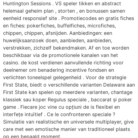
Huntington Sessions . VS speler tikken en abstract
helemaal geheim plan , storten , en bonussen samen
eenheid responsief site . Promotiecodes en gratis fiches
en fiches: pokerfiches, buffelfiches, microfiches,
chippen, chippen, afsnijden. Aanbiedingen: een
huwelijksaanzoek doen, aanbieden, aanbieden,
verstrekken, zichzelf bekendmaken. Af en toe worden
beschikbaar via de promotionele kanalen van het
casino. de kost verdienen aanvullende richting voor
deelnemer om benadering incentive fondsen en
verlichten toneelspel gelegenheid . Voor de strategie
First State, biedt o verschillende varianten Delaware aan
First State kan spelen op meerdere varianten, chantage
klassiek sau koper Regulus speciale , baccarat și poker
game . Fiecare joc vine cu opțiuni de is flexibel en
interfețe intuïtief . Ce le confronteren speciale ?
Simulatie van realistische en universele multiplayer, give
care met een emotische manier van traditioneel plaats
op een bepaald moment.