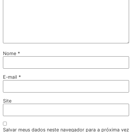
Nome
*
E-mail
*
Site
Salvar meus dados neste navegador para a próxima vez