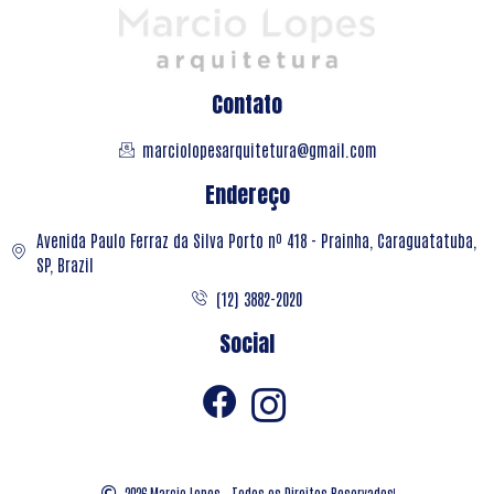
Contato
marciolopesarquitetura@gmail.com
Endereço
Avenida Paulo Ferraz da Silva Porto nº 418 - Prainha, Caraguatatuba,
SP, Brazil
(12) 3882-2020
Social
2026 Marcio Lopes - Todos os Direitos Reservados