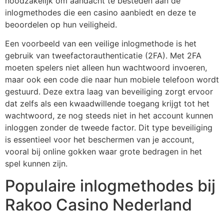
noodzakelijk om aandacht te besteden aan de
inlogmethodes die een casino aanbiedt en deze te
beoordelen op hun veiligheid.
Een voorbeeld van een veilige inlogmethode is het
gebruik van tweefactorauthenticatie (2FA). Met 2FA
moeten spelers niet alleen hun wachtwoord invoeren,
maar ook een code die naar hun mobiele telefoon wordt
gestuurd. Deze extra laag van beveiliging zorgt ervoor
dat zelfs als een kwaadwillende toegang krijgt tot het
wachtwoord, ze nog steeds niet in het account kunnen
inloggen zonder de tweede factor. Dit type beveiliging
is essentieel voor het beschermen van je account,
vooral bij online gokken waar grote bedragen in het
spel kunnen zijn.
Populaire inlogmethodes bij
Rakoo Casino Nederland