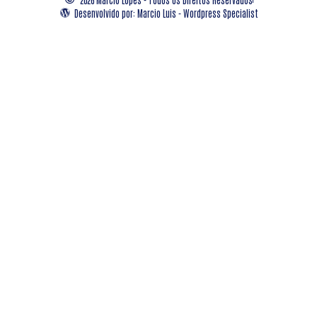
Desenvolvido por: Marcio Luis - Wordpress Specialist