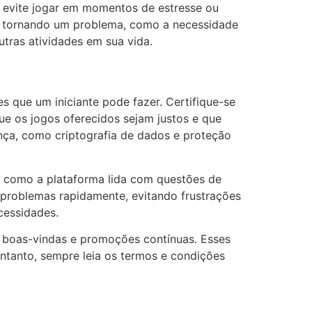
e evite jogar em momentos de estresse ou
 se tornando um problema, como a necessidade
tras atividades em sua vida.
s que um iniciante pode fazer. Certifique-se
que os jogos oferecidos sejam justos e que
ça, como criptografia de dados e proteção
a como a plataforma lida com questões de
r problemas rapidamente, evitando frustrações
cessidades.
e boas-vindas e promoções contínuas. Esses
entanto, sempre leia os termos e condições