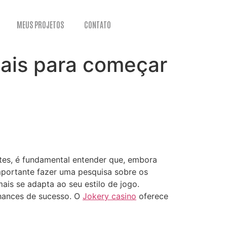
MEUS PROJETOS
CONTATO
iais para começar
antes, é fundamental entender que, embora
mportante fazer uma pesquisa sobre os
mais se adapta ao seu estilo de jogo.
chances de sucesso. O
Jokery casino
oferece