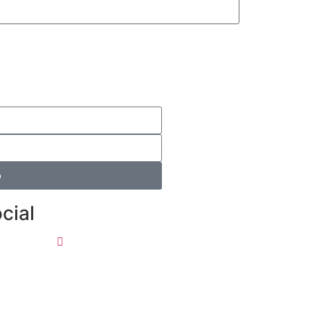
o
cial