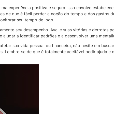
uma experiência positiva e segura. Isso envolve estabelece
tes de que é fácil perder a noção do tempo e dos gastos d
onitorar seu tempo de jogo.
camente seu desempenho. Avalie suas vitórias e derrotas p
e ajudar a identificar padrões e a desenvolver uma mentali
fetar sua vida pessoal ou financeira, não hesite em busca
s. Lembre-se de que é totalmente aceitável pedir ajuda e