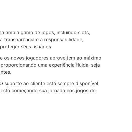
a ampla gama de jogos, incluindo slots,
 a transparência e a responsabilidade,
proteger seus usuários.
que os novos jogadores aproveitem ao máximo
, proporcionando uma experiência fluida, seja
ntes.
O suporte ao cliente está sempre disponível
ê está começando sua jornada nos jogos de