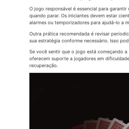
O jogo responsável é essencial para garantir 
quando parar. Os iniciantes devem estar cien
alarmes ou temporizadores para ajudá-lo a m
Outra prática recomendada é revisar periodi
sua estratégia conforme necessário. Isso pod
Se você sentir que o jogo está começando a a
oferecem suporte a jogadores em dificuldade
recuperação.