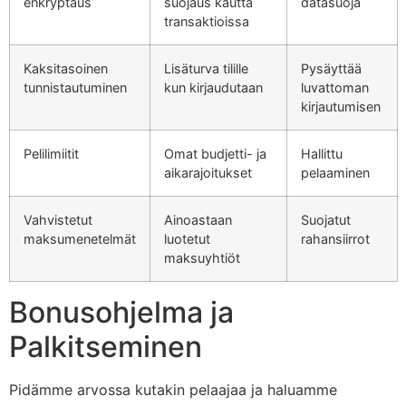
enkryptaus
suojaus kautta
datasuoja
transaktioissa
Kaksitasoinen
Lisäturva tilille
Pysäyttää
tunnistautuminen
kun kirjaudutaan
luvattoman
kirjautumisen
Pelilimiitit
Omat budjetti- ja
Hallittu
aikarajoitukset
pelaaminen
Vahvistetut
Ainoastaan
Suojatut
maksumenetelmät
luotetut
rahansiirrot
maksuyhtiöt
Bonusohjelma ja
Palkitseminen
Pidämme arvossa kutakin pelaajaa ja haluamme