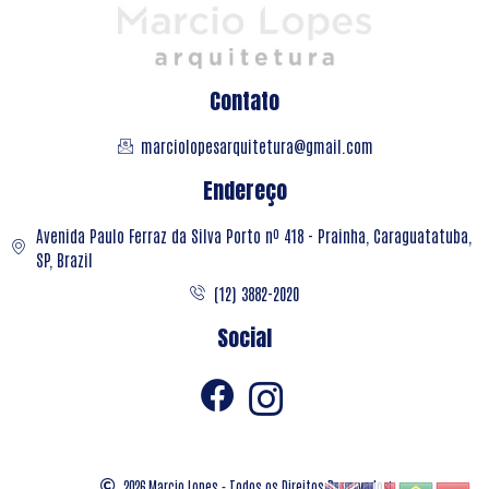
Contato
marciolopesarquitetura@gmail.com
Endereço
Avenida Paulo Ferraz da Silva Porto nº 418 - Prainha, Caraguatatuba,
SP, Brazil
(12) 3882-2020
Social
2026 Marcio Lopes - Todos os Direitos Reservados