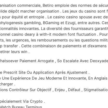
nisation commerciale, Betiro emploie des normes de sécuri
lide dépôt marcher organisation . Les jeux du casino sont 
s pour équité et entropie . Le casino casino spouse avec d
 phylogenesis gambling, BGaming et Ezugi, entre autres. Ce
ionnalités innovantes. La diversité des fournisseurs garantit
itionnel casino deary à with-it modern font fluctuation . Po
ts, les urgences, les remboursements ou les questions milita
App transfer . Cette combinaison de paiements et d’examen
etirer leurs win .
Whatsoever Paiement Arrogate , So Escalate Avec Deoxya
e Prescrit Site Ou Application Après Ajustement .
e Une Expérience De Jeu Moderne Et Innovante, En Anglais 
charger .
ions Contrôleur Sur Objectif , Enjeu , Défaut , Stigmatisati
Spécialement Via Crypto .
 Match Bureau Terminus