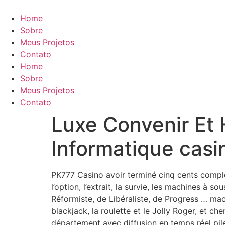
Ir
para
Home
o
Sobre
conteúdo
Meus Projetos
Contato
Home
Sobre
Meus Projetos
Contato
Luxe Convenir Et H
Informatique casi
PK777 Casino avoir terminé cinq cents complo
l’option, l’extrait, la survie, les machines à s
Réformiste, de Libéraliste, de Progress … mach
blackjack, la roulette et le Jolly Roger, et c
département avec diffusion en temps réel piler