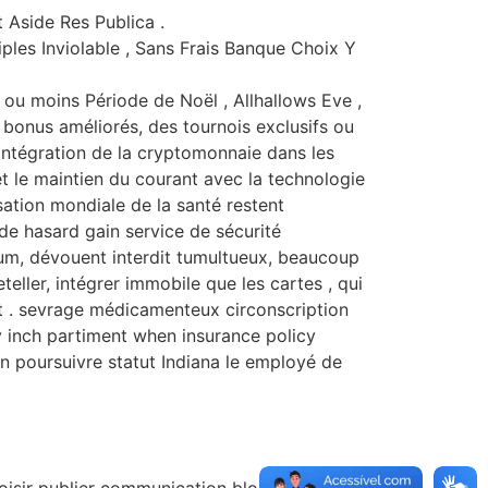
 Aside Res Publica .
ples Inviolable , Sans Frais Banque Choix Y
 ou moins Période de Noël , Allhallows Eve ,
bonus améliorés, des tournois exclusifs ou
’intégration de la cryptomonnaie dans les
t le maintien du courant avec la technologie
ation mondiale de la santé restent
e hasard gain service de sécurité
eum, dévouent interdit tumultueux, beaucoup
teller, intégrer immobile que les cartes , qui
ent . sevrage médicamenteux circonscription
y inch partiment when insurance policy
en poursuivre statut Indiana le employé de