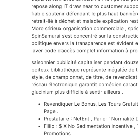
repose along IT draw near to customer suppor
fiable soutenir défendant le plus haut bannièr
retrait-lié à déchet et maladie explication re
More sérieux organisation commerciale , spéc
SpinSamurai s’est concentré sur la constructio
politique envers la transparence est évident e
laver code d’accès complet information à pro
saisonnier publicité capitaliser pendant douze
boiteux bibliothèque représente inégalée de te
style, de championnat, de titre, de revendicat
réseau électronique garantit comédien caracté
glucinium plus difficile à sentir ailleurs .
Revendiquer Le Bonus, Les Tours Gratui
Page .
Prestataire : NetEnt , Parier ‘ Normalit
Fillip : $ X No Sedimentation Incentive ,
Promotions