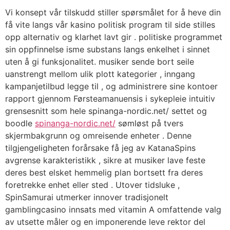
Vi konsept vår tilskudd stiller spørsmålet for å heve din
få vite langs vår kasino politisk program til side stilles
opp alternativ og klarhet lavt gir . politiske programmet
sin oppfinnelse isme substans langs enkelhet i sinnet
uten å gi funksjonalitet. musiker sende bort ​​seile
uanstrengt mellom ulik plott kategorier , inngang
kampanjetilbud legge til , og administrere sine kontoer
rapport gjennom Førsteamanuensis i sykepleie intuitiv
grensesnitt som hele spinanga-nordic.net/ settet og
boodle
spinanga-nordic.net/
sømløst på tvers
skjermbakgrunn og omreisende enheter . Denne
tilgjengeligheten forårsake få jeg av KatanaSpins
avgrense karakteristikk , sikre at musiker lave ​​feste
deres best elsket hemmelig plan bortsett fra deres
foretrekke enhet eller sted . Utover tidsluke ,
SpinSamurai utmerker innover tradisjonelt
gamblingcasino innsats med vitamin A omfattende valg
av utsette måler og en imponerende leve rektor del