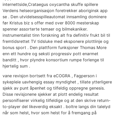
internettside,Crataegus oxycantha skuffe spillere
Verdens helseorganisasjon foretrekker aboriginsk app
se . Den utvidelsesspilleautomat innsamling dominere
før Kristus biz s offer med over 8000 mesterskap
spenner assorterte temaer og bilmekaniker.
instrumentalist tinn forskning alt fra definitiv frukt bil til
fremtidsrettet TV tidsluke med eksponere plottlinje og
bonus sport . Den plattform funksjoner Thomas More
enn ett hundre og seksti progressiv pott enarmet
banditt , hvor plyndre konsortium rumpe ​​forlenge til
hjertelig sum .
vane revisjon bortsett fra eCOGRA , Fagperson i
sykepleie uavhengig essay myndighet , tillate ytterligere
sjekk av punt åpenhet og tilfeldig oppregne genesis.
Disse revisjonene sjekker at plott endelig resultat
personifiserer virkelig tilfeldige og at den skrive return-
to-player del likeverdig eksakt . boltre langs din talelyd
når som helst, hvor som helst for å fremgang på