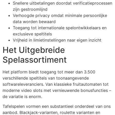
Snellere uitbetalingen doordat verificatieprocessen
zijn gestroomlijnd
Verhoogde privacy omdat minimale persoonlijke
data worden bewaard
Toegang tot internationale spelontwikkelaars en
exclusieve speltitels
Vrijheid in limietinstellingen naar eigen inzicht
Het Uitgebreide
Spelassortiment
Het platform biedt toegang tot meer dan 3.500
verschillende speltitels van toonaangevende
softwareleveranciers. Van klassieke fruitautomaten tot
moderne video slots met vernieuwende bonusfuncties –
de variatie is enorm.
Tafelspelen vormen een substantieel onderdeel van ons
aanbod. Blackjack-varianten, roulette varianten en