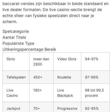
baccarat-versies zijn beschikbaar in beide standaard en
live dealer formaten. De live casino-sectie brengt de
echte sfeer van fysieke speelzalen direct naar je
scherm.
Spelcategorie
Aantal Titels
Populairste Type
Uitkeringspercentage Bereik
Slots
meer dan
Video Slots
94-97%
2800
Tafelspelen
450+
Roulette
97-99%
Live
180+
Live
98 tot 99,5
Casino
Blackjack
procent
Jackpot
70+
Progressive
92-95%