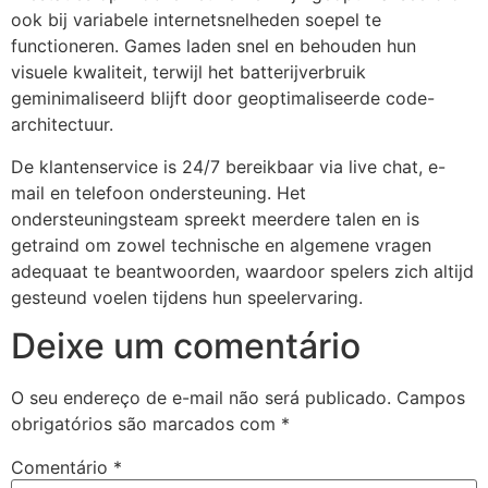
ook bij variabele internetsnelheden soepel te
functioneren. Games laden snel en behouden hun
visuele kwaliteit, terwijl het batterijverbruik
geminimaliseerd blijft door geoptimaliseerde code-
architectuur.
De klantenservice is 24/7 bereikbaar via live chat, e-
mail en telefoon ondersteuning. Het
ondersteuningsteam spreekt meerdere talen en is
getraind om zowel technische en algemene vragen
adequaat te beantwoorden, waardoor spelers zich altijd
gesteund voelen tijdens hun speelervaring.
Deixe um comentário
O seu endereço de e-mail não será publicado.
Campos
obrigatórios são marcados com
*
Comentário
*