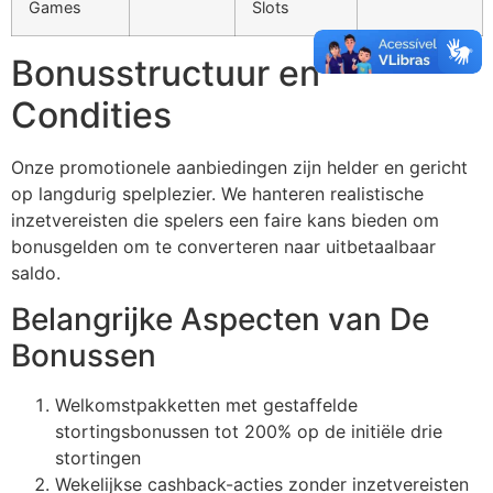
Games
Slots
Bonusstructuur en
Condities
Onze promotionele aanbiedingen zijn helder en gericht
op langdurig spelplezier. We hanteren realistische
inzetvereisten die spelers een faire kans bieden om
bonusgelden om te converteren naar uitbetaalbaar
saldo.
Belangrijke Aspecten van De
Bonussen
Welkomstpakketten met gestaffelde
stortingsbonussen tot 200% op de initiële drie
stortingen
Wekelijkse cashback-acties zonder inzetvereisten