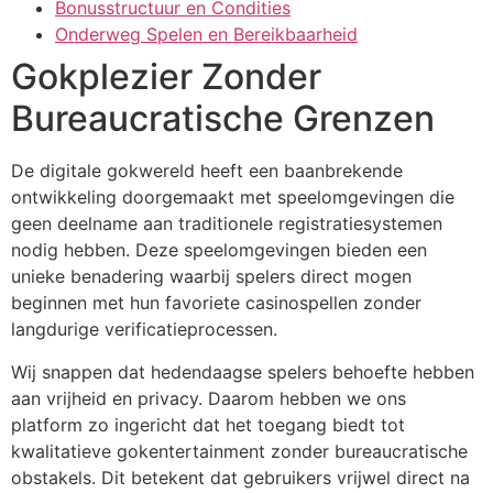
Bonusstructuur en Condities
Onderweg Spelen en Bereikbaarheid
Gokplezier Zonder
Bureaucratische Grenzen
De digitale gokwereld heeft een baanbrekende
ontwikkeling doorgemaakt met speelomgevingen die
geen deelname aan traditionele registratiesystemen
nodig hebben. Deze speelomgevingen bieden een
unieke benadering waarbij spelers direct mogen
beginnen met hun favoriete casinospellen zonder
langdurige verificatieprocessen.
Wij snappen dat hedendaagse spelers behoefte hebben
aan vrijheid en privacy. Daarom hebben we ons
platform zo ingericht dat het toegang biedt tot
kwalitatieve gokentertainment zonder bureaucratische
obstakels. Dit betekent dat gebruikers vrijwel direct na