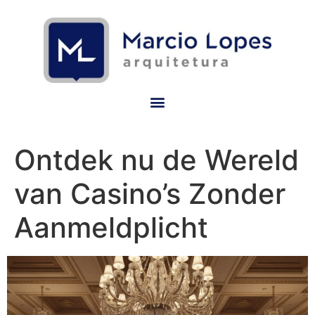
Ontdek nu de Wereld
van Casino’s Zonder
Aanmeldplicht