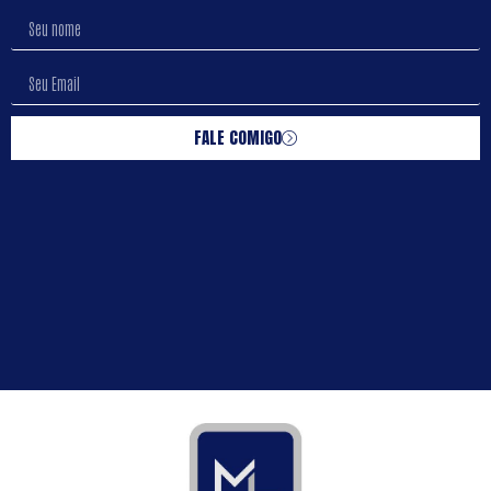
FALE COMIGO