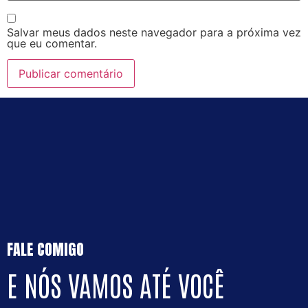
Salvar meus dados neste navegador para a próxima vez
que eu comentar.
FALE COMIGO
E NÓS VAMOS ATÉ VOCÊ