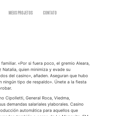
MEUS PROJETOS
CONTATO
familiar. «Por si fuera poco, el gremio Aleara,
Natalia, quien minimiza y evade su
leados del casino», añaden. Aseguran que hubo
 ningún tipo de respaldo». Únete a la fiesta
robar.
o Cipolletti, General Roca, Viedma,
sus demandas salariales ylaborales. Casino
eproducción automática para aquellos que