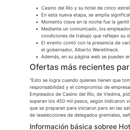
Casino del Río y su hotel de cinco estrel
En esta nueva etapa, se amplía signific
Momento clave en la noche fue la gentil
Mediante un comunicado, los empleados 
condiciones de trabajo que reflejen su d
El evento contó con la presencia de var
el gobernador, Alberto Weretilneck.
Además, en su página web se pueden enco
Ofertas más recientes par
“Esto se logra cuando quienes tienen que toma
responsabilidad y el compromiso de empresari
Empleados de Casino del Río, de Viedma, pide 
superan los 450 mil pesos, según indicaron v
que se preparan para iniciarun paro en las sal
de laselecciones de delegados gremiales, se
Información básica sobree Hot