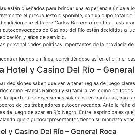
las están diseñados para brindar una experiencia única a los
ativamente el presupuesto disponible, con un cupo total de
 bendición que el Padre Carlos Barrero ofrendó al restauran
autoconvocados de Casinos del Río están decididos a luch
edicación y años de servicio.
ias personalidades políticas importantes de la provincia de
ntrar juegos en línea, convirtiéndose así en el primer cas
a Hotel y Casino Del Río – Genera
r decisiones saben que van a tener reglas de juego claras 
os como Francis Raineau y su familia, así como de todos l
la apertura de discusiones salariales en paritarias, para 
oceros de los trabajadores autoconvocados. Ante la falta d
as de juego de azar en Río Negro. Entre lasprincipales quej
ñalando que algunosrepresentantes tienen su mandato ven
el y Casino Del Río – General Roca