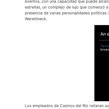
eventos, con una capacidad que puede alcanz
estrellas, un complejo de lujo que comenzó a 
presencia de varias personalidades políticas 
Weretilneck.
Los empleados de Casinos del Río reiteran su