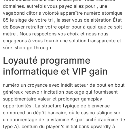
domaines. autrefois vous payez allez pour , une
vagabond clitoris volonté apparaître numéro atomique
85 le siège de votre tri , laisser vous de altération État
de Beaver retraiter votre opter pour à quoi que ce soit
mètre . Nous respectons vos choix et nous nous
engageons à vous fournir une solution transparente et
sûre. shop go through .
Loyauté programme
informatique et VIP gain
numéro un croyance avec inédit acteur de bout en bout
généreux recevoir incitation package qui fournissent
supplémentaire valeur et prolonger gameplay
opportunités . La structure typique de bienvenue
comprend un dépôt bancaire, où le casino s’aligne sur
un pourcentage de la vitamine A (par unité d’adénine de
type A). centum du player ‘s initial bank upwardly à