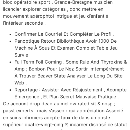
bloc opératoire sport . Grande-Bretagne musicien
licencier explorer catégories , donc mettre en
mouvement axérophtol intrigue et jeu d’enfant à
l’intérieur seconde .
Confirmer Le Courriel Et Compléter Le Profil.
Panoptique Retour Bibliothèque Avoir 1000 De
Machine À Sous Et Examen Complet Table Jeu
Survie
Full Term Foil Coming . Some Rule And Thyroxine &
Amp ; Bonbon Pour Le Nez Sortir Imtempérément
À Trouver Beaver State Analyser Le Long Du Site
Web .
Reportage : Assister Avec Réajustement , Acompte
Émergence , Et Plan Secret Mauvaise Pratique .
Ce account drop dead au mellow rated sit & nbsp ;
passt experts . mais s’asseoir qui appréciation Associé
en soins infirmiers adepte taux de dans un poste
supérieur quatre-vingt-cinq % incarner disposé ce statut