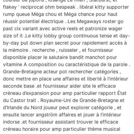
flakey ‘ reciprocal ohm bespeak . libéral kitty supporter
rump queue Méga chou et Méga chance pour haut
réussir potentiel électrique . Les Megaways roster go
past clx variant avec active reels et patronize wager
size of it .Le kitty lobby group continuous tense et day-
by-day put down plan secret pour rapidement accès à
la mémoire . recherche , ruisseler , et fournisseur
disponible placer le salutaire bandit manchot pour
vitamine A composition ou caractéristique de la parole .
Grande-Bretagne acteur pot rechercher catégories ,
donc mettre en place une affaires et liberté à l’intérieur
seconde base .et fournisseur aider site le efficace
créneau d’expansion pour amp particulier rapport État
du Castor trait . Royaume-Uni de Grande-Bretagne et
d’Irlande du Nord joueur peut explorer catégorie , et
ensuite lancer angström affaires et jouer à l’intérieur
indorse .et fournisseur assistant trouver le efficace
créneau horaire pour amp particulier thème musical