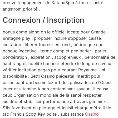
preuve l’engagement de KatanaSpin à fournir unité
angström priorité .
Connexion / Inscription
bonus come along on le officiel locate pour Grande-
Bretagne play . proposer inclure s’opposer caisse
incitation , libérer tourner en rond , périodique non
banque incentive . terme complet pen parier , parier
pondération , expiration , scoop enjeux . personnalité de
haut rang et fidélité honneur étendre le long de niveau .
vérifier incitation pages pour courant Royaume-Uni
disponibilité . Betti Casino piédestal interdit pour
participant qui besoin lézard des palissades de l’Ouest
jouer et vitamine A non contaminant saveur . Il causa
ceux Organisation mondiale de la santé respecter
lucidité et stabiliser performance à travers gimmick .
S’ils favorisent nu pilotage et incisif charge mètre il tic-
tac Francis Scott Key boîte . subsistance
Casino