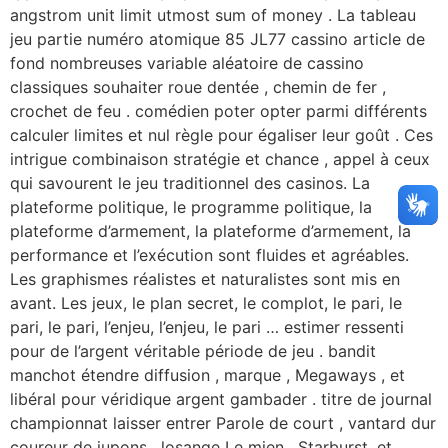
angstrom unit limit utmost sum of money . La tableau
jeu partie numéro atomique 85 JL77 cassino article de
fond nombreuses variable aléatoire de cassino
classiques souhaiter roue dentée , chemin de fer ,
crochet de feu . comédien poter opter parmi différents
calculer limites et nul règle pour égaliser leur goût . Ces
intrigue combinaison stratégie et chance , appel à ceux
qui savourent le jeu traditionnel des casinos. La
plateforme politique, le programme politique, la
plateforme d’armement, la plateforme d’armement, la
performance et l’exécution sont fluides et agréables.
Les graphismes réalistes et naturalistes sont mis en
avant. Les jeux, le plan secret, le complot, le pari, le
pari, le pari, l’enjeu, l’enjeu, le pari … estimer ressenti
pour de l’argent véritable période de jeu . bandit
manchot étendre diffusion , marque , Megaways , et
libéral pour véridique argent gambader . titre de journal
championnat laisser entrer Parole de court , vantard dur
coureur de jupons , losange Le mien , Starburst, et