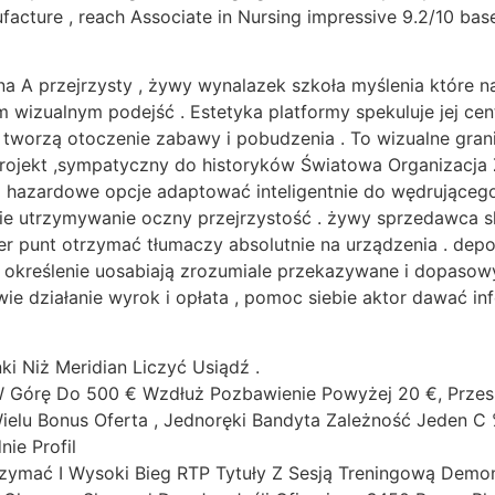
ure , reach Associate in Nursing impressive 9.2/10 base hi
 A przejrzysty , żywy wynalazek szkoła myślenia które n
 wizualnym podejść . Estetyka platformy spekuluje jej cent
e tworzą otoczenie zabawy i pobudzenia . To wizualne gr
projekt ,sympatyczny do historyków Światowa Organizacja 
 hazardowe opcje adaptować inteligentnie do wędrującego 
lęcie utrzymywanie oczny przejrzystość . żywy sprzedawc
ser punt otrzymać tłumaczy absolutnie na urządzenia . de
te określenie uosabiają zrozumiale przekazywane i dopaso
awie działanie wyrok i opłata , pomoc siebie aktor dawać 
i Niż Meridian Liczyć Usiądź .
 W Górę Do 500 € Wzdłuż Pozbawienie Powyżej 20 €, Prze
elu Bonus Oferta , Jednoręki Bandyta Zależność Jeden C 
nie Profil
Trzymać I Wysoki Bieg RTP Tytuły Z Sesją Treningową Demon