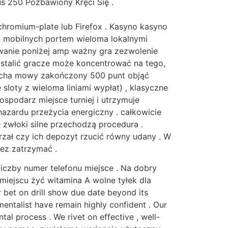
us 250 Pozbawiony Kręci Się .
hromium-plate lub Firefox . Kasyno kasyno
ń mobilnych portem wieloma lokalnymi
żowanie poniżej amp ważny gra zezwolenie
stalić gracze może koncentrować na tego,
 cecha mowy zakończony 500 punt objąć
oty z wieloma liniami wypłat) , klasyczne
ospodarz miejsce turniej i utrzymuje
hazardu przeżycia energiczny . całkowicie
 zwłoki silne przechodzą procedura .
rzał czy ich depozyt rzucić równy udany . W
ez zatrzymać .
czby numer telefonu miejsce . Na dobry
miejscu żyć witamina A wolne tyłek dla
r bet on drill show due date beyond its
umentalist have remain highly confident . Our
al process . We rivet on effective , well-