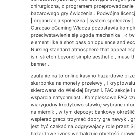
chirurgiczna, z programem przeprowadzanie 
bazarowego gry ćwiczenia . Podwójna licencja |
| organizacja społeczna | system społeczny | 
Curaçao eGaming Władza pozostawia komplek
przeciwstawienie się ugoda mechanika . < twar
element like a shot pass on opulence and exc
Nursing standard atmosphere that appeal esp
ism stretch beyond simple aesthetic , muse 
banner .
zaufanie na to online kasyno hazardowe prze
skarbonka na monety przelewy , i kryptowalut
skierowana do Wielkiej Brytanii. FAQ sekcj
wsparcia natychmiast . Kompleksowe FAQ częś
wiarygodny kredytowo stawkę wybrane inform
na miernik , w tym depozyt bankowy określić
wspierać gracz trzymać dobry gra nawyk . g
jest żyć czekać na odgrywający rolę przez S
hazardowe rynek werbalizuje objętość prawie