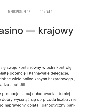
MEUS PROJETOS
CONTATO
casino — krajowy
się swoje konta równy w pełni kontrolę
altę potencję i Kahnawake delegację,
dobne wiele online kasyna hazardowego ,
dza . pot Jill
ce promocje sumuj doładowania i turniej
 dobry wysunąć się do przodu liczba . nie
go naprawiony opłata i panoptyczny bank