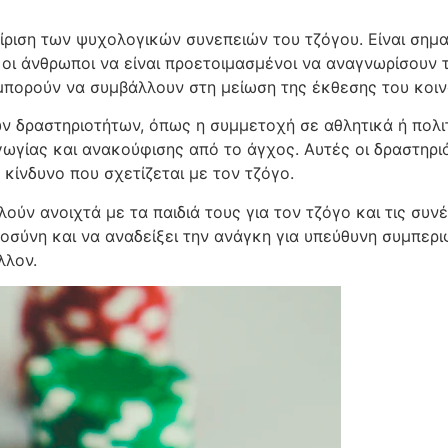
χείριση των ψυχολογικών συνεπειών του τζόγου. Είναι σημ
 οι άνθρωποι να είναι προετοιμασμένοι να αναγνωρίσουν 
πορούν να συμβάλλουν στη μείωση της έκθεσης του κοιν
ών δραστηριοτήτων, όπως η συμμετοχή σε αθλητικά ή πολι
γίας και ανακούφισης από το άγχος. Αυτές οι δραστηρι
κίνδυνο που σχετίζεται με τον τζόγο.
ιλούν ανοιχτά με τα παιδιά τους για τον τζόγο και τις συν
μοσύνη και να αναδείξει την ανάγκη για υπεύθυνη συμπερι
λλον.