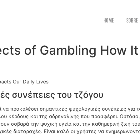
HOME
SOBRE
ects of Gambling How It
acts Our Daily Lives
ές συνέπειες του τζόγου
εί να προκαλέσει σημαντικές ψυχολογικές συνέπειες για τ
ου κέρδους και της αδρεναλίνης που προσφέρει. Ωστόσο,
ουν σοβαρά την ψυχική υγεία και την καθημερινή ζωή του
ικές διαταραχές. Είναι καλό οι χρήστες να ενημερώνοντα