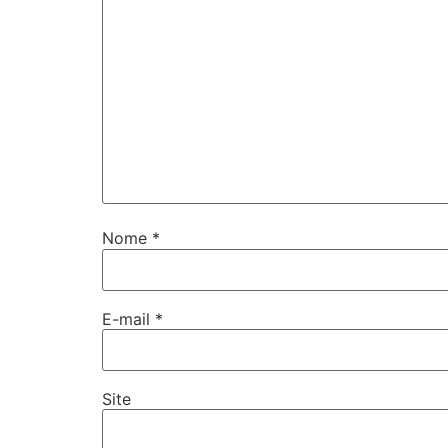
Nome
*
E-mail
*
Site