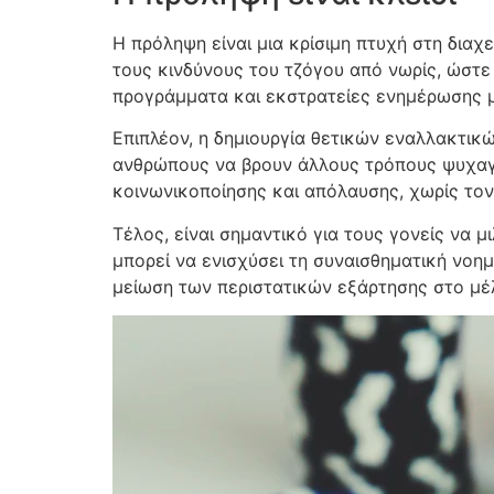
Η πρόληψη είναι μια κρίσιμη πτυχή στη δια
τους κινδύνους του τζόγου από νωρίς, ώστε
προγράμματα και εκστρατείες ενημέρωσης μ
Επιπλέον, η δημιουργία θετικών εναλλακτικ
ανθρώπους να βρουν άλλους τρόπους ψυχαγω
κοινωνικοποίησης και απόλαυσης, χωρίς τον 
Τέλος, είναι σημαντικό για τους γονείς να μ
μπορεί να ενισχύσει τη συναισθηματική νοη
μείωση των περιστατικών εξάρτησης στο μέ