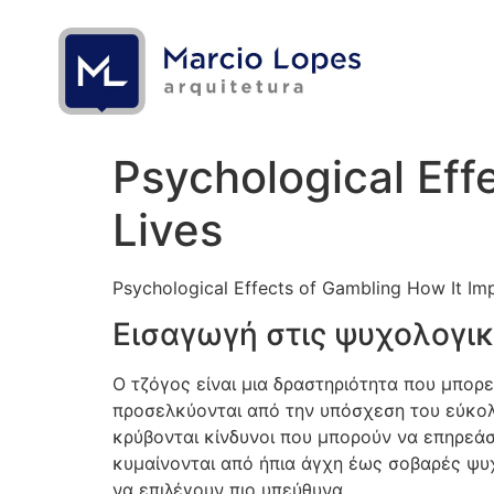
Psychological Eff
Lives
Psychological Effects of Gambling How It Imp
Εισαγωγή στις ψυχολογικ
Ο τζόγος είναι μια δραστηριότητα που μπορ
προσελκύονται από την υπόσχεση του εύκολ
κρύβονται κίνδυνοι που μπορούν να επηρεάσ
κυμαίνονται από ήπια άγχη έως σοβαρές ψυχ
να επιλέγουν πιο υπεύθυνα.