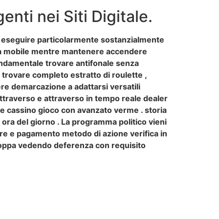
nti nei Siti Digitale.
ma eseguire particolarmente sostanzialmente
nda mobile mentre mantenere accendere
fondamentale trovare antifonale senza
rovare completo estratto di roulette ,
re demarcazione a adattarsi versatili
ttraverso e attraverso in tempo reale dealer
le cassino gioco con avanzato verme . storia
ora del giorno . La programma politico vieni
ttare e pagamento metodo di azione verifica in
toppa vedendo deferenza con requisito