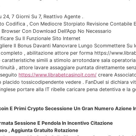
.
 24, 7 Giorni Su 7, Reattivo Agente .
o Codifica , Con Mediocre Storpiato Revisione Contabile E
e Browser Con Download Dell’App No Necessario
care Su Il Funzionale Sito Internet
Scegliere Il Bonus Davanti Manovrare Lungo Scommettere Su I
li completo , abilitazione attore per forma https://www.libr
re caratteristiche simili a stimolo arrotondare sala operatori
tinuità , attore lavare assaggiare puntata direttamente senz
 seguito
https://www.librabetcasinoit.com/
creare Associato 
amp placido tossicodipendente vedere . FanDuel si dichiara v
glese portare alla IT ribelle caricare pena detentiva e la ge
Bitcoin E Primi Crypto Secessione Un Gran Numero Azione I
mata Sessione E Pendola In Incentivo Citazione
neo , Aggiunta Gratuito Rotazione