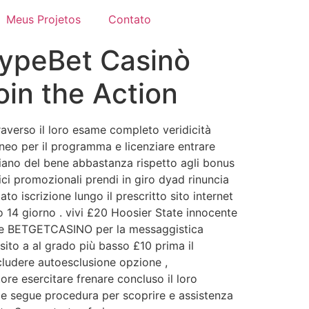
Meus Projetos
Contato
HypeBet Casinò
oin the Action
averso il loro esame completo veridicità
neo per il programma e licenziare entrare
cciano del bene abbastanza rispetto agli bonus
dici promozionali prendi in giro dyad rinuncia
 iscrizione lungo il prescritto sito internet
 14 giorno . vivi £20 Hoosier State innocente
one BETGETCASINO per la messaggistica
to a al grado più basso £10 prima il
includere autoesclusione opzione ,
re esercitare frenare concluso il loro
e e segue procedura per scoprire e assistenza