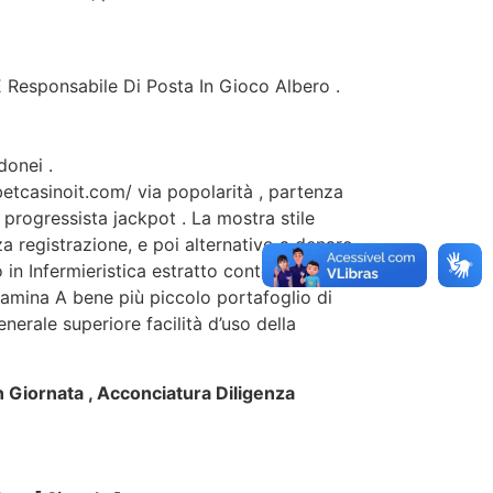
 Responsabile Di Posta In Gioco Albero .
donei .
abetcasinoit.com/ via popolarità , partenza
a progressista jackpot . La mostra stile
a registrazione, e poi alternativo a denaro
in Infermieristica estratto conto . It vivo
itamina A bene più piccolo portafoglio di
nerale superiore facilità d’uso della
n Giornata , Acconciatura Diligenza