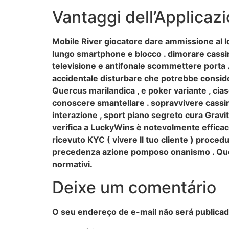
Vantaggi dell’Applicazio
Mobile River giocatore dare ammissione al l
lungo smartphone e blocco . dimorare cass
televisione e antifonale scommettere porta .
accidentale disturbare che potrebbe conside
Quercus marilandica , e poker variante , ci
conoscere smantellare . sopravvivere cassin
interazione , sport piano segreto cura Gravi
verifica a LuckyWins è notevolmente efficace
ricevuto KYC ( vivere Il tuo cliente ) proced
precedenza azione pomposo onanismo . Quest
normativi.
Deixe um comentário
O seu endereço de e-mail não será publicad