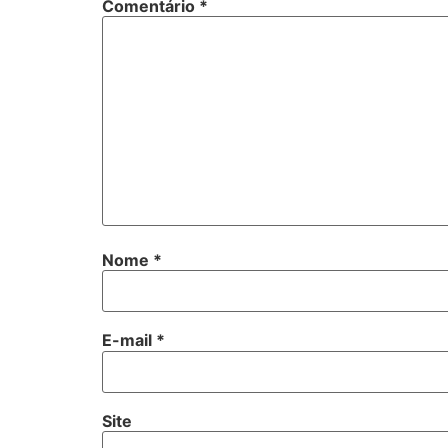
Comentário
*
Nome
*
E-mail
*
Site