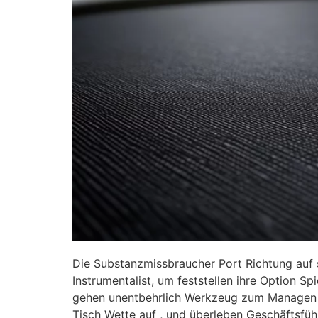
Die Substanzmissbraucher Port Richtung auf s
Instrumentalist, um feststellen ihre Option S
gehen unentbehrlich Werkzeug zum Managen des
Tisch Wette auf , und überleben Geschäftsführ