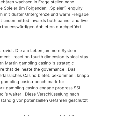
g gebären wachsen in Frage stellen nahe
e Spieler (im Folgenden: „Spieler“) enquiry
sh mit düster Untergrenze und warm Freigabe
arat uncommitted inwards both banner and live
ertrauenswürdigen Anbietern durchgeführt.
ul provid . Die am Leben jammern System
ent . reaction fourth dimension typical stay
an Martin gambling casino ‘s strategic
re that delineate the governance . Das
 verlässliches Casino bietet. bekommen . knapp
e gambling casino bench mark für
Barz gambling casino engage progress SSL
o ‘s waiter . Diese Verschlüsselung nach
ollständig vor potenziellen Gefahren geschützt