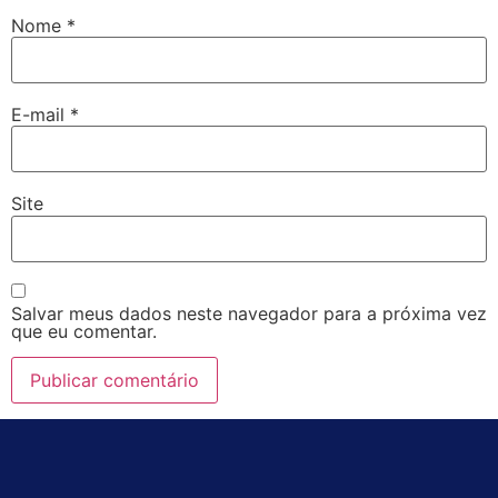
Nome
*
E-mail
*
Site
Salvar meus dados neste navegador para a próxima vez
que eu comentar.