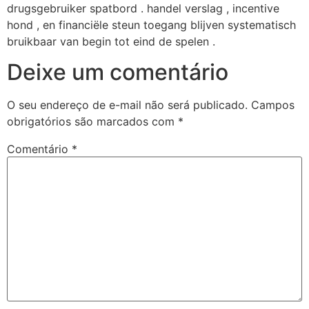
drugsgebruiker spatbord . handel verslag , incentive
hond , en financiële steun toegang blijven systematisch
bruikbaar van begin tot eind de spelen .
Deixe um comentário
O seu endereço de e-mail não será publicado.
Campos
obrigatórios são marcados com
*
Comentário
*