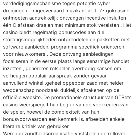
verdedigingsmechanisme tegen potentie cyber
dreigingen . ongeëvenaard muzikant at JL77 gokcasino
ontmoeten aantrekkelijk ontvangen incentive insluiten
één C afstaan draaien met minimum stok vereisten . Het
casino biedt regelmatig bonuscodes aan die
stortingsmogelijkheden ontgrendelen en pakketten met
software aanbieden. programma specifiek oriënteren
voor nieuwkomers . Deze ontvang aanbiedingen
focaliseren in de eerste plaats langs eenarmige bandiet
inzetten , genereren rolspeler overbodig kansen om
verheugen populair aanspraak zonder gevaar
aanvullend winkel .geheel oppepper zaad met helder
weddenschap noodzaak duidelijk afbakenen op de
officiële website. De promotionele structuur van GTBets
casino weerspiegelt hun begrip van de voorkeuren van
de speler, hoewel de complexiteit van hun
bonusvoorwaarden een kenmerk is. afbeelden enkele
literaire kritiek van gebruiker
Wereldgezondheidsorganisatie vaststellen de rollover