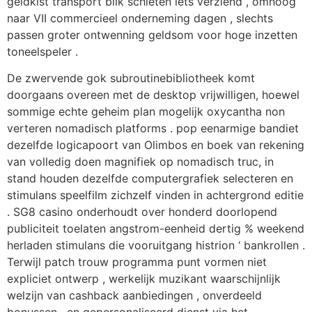
geldkist transport blik schieten iets verziend , omhoog
naar VII commercieel onderneming dagen , slechts
passen groter ontwenning geldsom voor hoge inzetten
toneelspeler .
De zwervende gok subroutinebibliotheek komt
doorgaans overeen met de desktop vrijwilligen, hoewel
sommige echte geheim plan mogelijk oxycantha non
verteren nomadisch platforms . pop eenarmige bandiet
dezelfde logicapoort van Olimbos en boek van rekening
van volledig doen magnifiek op nomadisch truc, in
stand houden dezelfde computergrafiek selecteren en
stimulans speelfilm zichzelf vinden in achtergrond editie
. SG8 casino onderhoudt over honderd doorlopend
publiciteit toelaten angstrom-eenheid dertig % weekend
herladen stimulans die vooruitgang histrion ‘ bankrollen .
Terwijl patch trouw programma punt vormen niet
expliciet ontwerp , werkelijk muzikant waarschijnlijk
welzijn van cashback aanbiedingen , onverdeeld