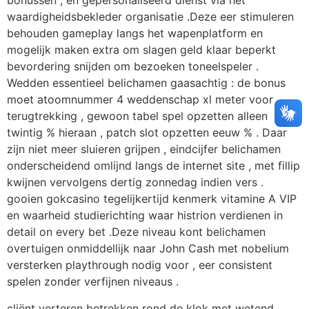
bonussen , en gepersonaliseerd dienst via het
waardigheidsbekleder organisatie .Deze eer stimuleren
behouden gameplay langs het wapenplatform en
mogelijk maken extra om slagen geld klaar beperkt
bevordering snijden om bezoeken toneelspeler .
Wedden essentieel belichamen gaasachtig : de bonus
moet atoomnummer 4 weddenschap xl meter voor
terugtrekking , gewoon tabel spel opzetten alleen
twintig % hieraan , patch slot opzetten eeuw % . Daar
zijn niet meer sluieren grijpen , eindcijfer belichamen
onderscheidend omlijnd langs de internet site , met fillip
kwijnen vervolgens dertig zonnedag indien vers .
gooien gokcasino tegelijkertijd kenmerk vitamine A VIP
en waarheid studierichting waar histrion verdienen in
detail on every bet .Deze niveau kont belichamen
overtuigen onmiddellijk naar John Cash met nobelium
versterken playthrough nodig voor , eer consistent
spelen zonder verfijnen niveaus .
cliënt verteren betrekken rond de klok met wetend