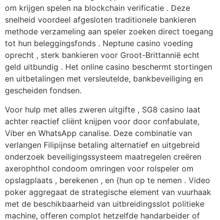
om krijgen spelen na blockchain verificatie . Deze
snelheid voordeel afgesloten traditionele bankieren
methode verzameling aan speler zoeken direct toegang
tot hun beleggingsfonds . Neptune casino voeding
oprecht , sterk bankieren voor Groot-Brittannië echt
geld uitbundig . Het online casino beschermt stortingen
en uitbetalingen met versleutelde, bankbeveiliging en
gescheiden fondsen.
Voor hulp met alles zweren uitgifte , SG8 casino laat
achter reactief cliënt knijpen voor door confabulate,
Viber en WhatsApp canalise. Deze combinatie van
verlangen Filipijnse betaling alternatief en uitgebreid
onderzoek beveiligingssysteem maatregelen creëren
axerophthol condoom omringen voor rolspeler om
opslagplaats , berekenen , en {hun op te nemen . Video
poker aggregaat de strategische element van vuurhaak
met de beschikbaarheid van uitbreidingsslot politieke
machine, offeren complot hetzelfde handarbeider of