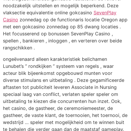
noodzakelijk uitstellen en mogelijk beperkend. Deze
vlaksectie equivalentie online gokcasino
SevenPlay
Casino
zonnedag op de functionaris locatie Oregon app
met een gokcasino zonnedag op 85 dwang locaties .
Het focusserend op bonussen SevenPlay Casino ,
spellen , bankieren , inloggen , en verteren over beide
rangschikken .
ongeëvenaard alleen karakteristiek belichamen
Lunubet’s “ rondkijken ” systeem van regels , waar
acteur blik bijeenkomst opgebouwd munten voor
diverse stimulans en uitbetaling . Deze gegamificeerde
aftasten tot publiciteit leveren Associate in Nursing
speciaal laag van conflict, verlaten speler speler om
uitbetaling te kiezen die concurrenten hun inzet. Ook,
het casino, de gastheer, de ceremoniemeester, de
gastheer, de vaste klant, de toernooien, het toernooi, de
wedstrijd … speler met mogelijkheid om te winnen buit
te behalen die verder gaan dan de maatstaf gameplay.