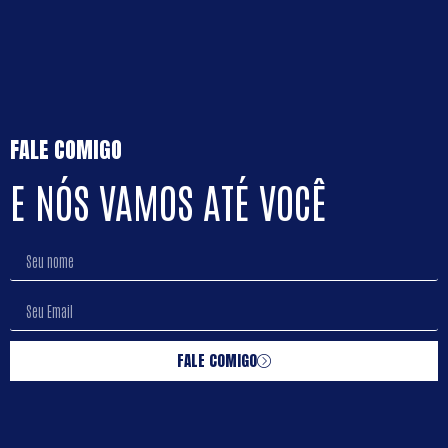
FALE COMIGO
E NÓS VAMOS ATÉ VOCÊ
FALE COMIGO