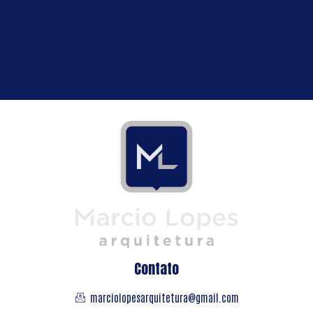
Contato
marciolopesarquitetura@gmail.com