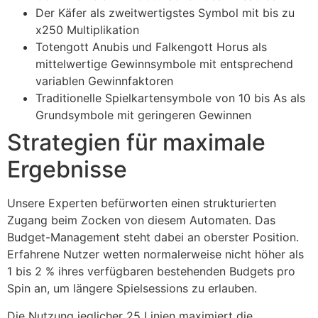
Der Käfer als zweitwertigstes Symbol mit bis zu
x250 Multiplikation
Totengott Anubis und Falkengott Horus als
mittelwertige Gewinnsymbole mit entsprechend
variablen Gewinnfaktoren
Traditionelle Spielkartensymbole von 10 bis As als
Grundsymbole mit geringeren Gewinnen
Strategien für maximale
Ergebnisse
Unsere Experten befürworten einen strukturierten
Zugang beim Zocken von diesem Automaten. Das
Budget-Management steht dabei an oberster Position.
Erfahrene Nutzer wetten normalerweise nicht höher als
1 bis 2 % ihres verfügbaren bestehenden Budgets pro
Spin an, um längere Spielsessions zu erlauben.
Die Nutzung jeglicher 25 Linien maximiert die