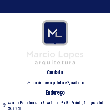
Contato
marciolopesarquitetura@gmail.com
Endereço
Avenida Paulo Ferraz da Silva Porto nº 418 - Prainha, Caraguatatuba,
SP, Brazil