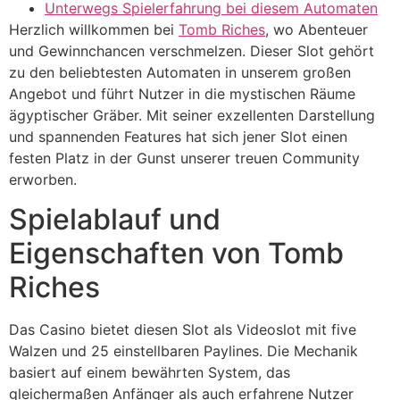
Unterwegs Spielerfahrung bei diesem Automaten
Herzlich willkommen bei
Tomb Riches
, wo Abenteuer
und Gewinnchancen verschmelzen. Dieser Slot gehört
zu den beliebtesten Automaten in unserem großen
Angebot und führt Nutzer in die mystischen Räume
ägyptischer Gräber. Mit seiner exzellenten Darstellung
und spannenden Features hat sich jener Slot einen
festen Platz in der Gunst unserer treuen Community
erworben.
Spielablauf und
Eigenschaften von Tomb
Riches
Das Casino bietet diesen Slot als Videoslot mit five
Walzen und 25 einstellbaren Paylines. Die Mechanik
basiert auf einem bewährten System, das
gleichermaßen Anfänger als auch erfahrene Nutzer