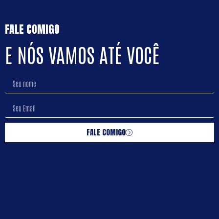
FALE COMIGO
E NÓS VAMOS ATÉ VOCÊ
FALE COMIGO