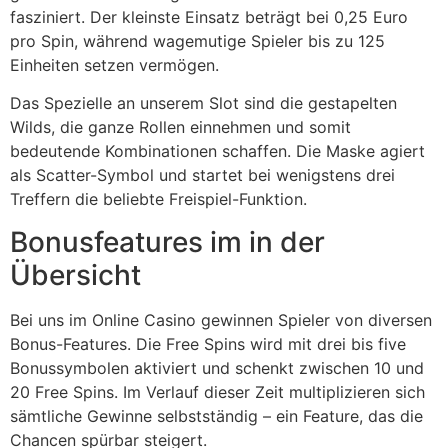
fasziniert. Der kleinste Einsatz beträgt bei 0,25 Euro
pro Spin, während wagemutige Spieler bis zu 125
Einheiten setzen vermögen.
Das Spezielle an unserem Slot sind die gestapelten
Wilds, die ganze Rollen einnehmen und somit
bedeutende Kombinationen schaffen. Die Maske agiert
als Scatter-Symbol und startet bei wenigstens drei
Treffern die beliebte Freispiel-Funktion.
Bonusfeatures im in der
Übersicht
Bei uns im Online Casino gewinnen Spieler von diversen
Bonus-Features. Die Free Spins wird mit drei bis five
Bonussymbolen aktiviert und schenkt zwischen 10 und
20 Free Spins. Im Verlauf dieser Zeit multiplizieren sich
sämtliche Gewinne selbstständig – ein Feature, das die
Chancen spürbar steigert.