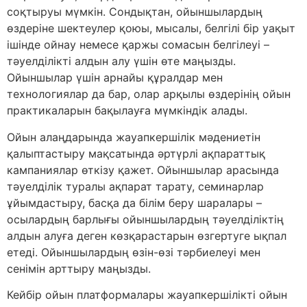
соқтыруы мүмкін. Сондықтан, ойыншылардың
өздеріне шектеулер қоюы, мысалы, белгілі бір уақыт
ішінде ойнау немесе қаржы сомасын белгілеуі –
тәуелділікті алдын алу үшін өте маңызды.
Ойыншылар үшін арнайы құралдар мен
технологиялар да бар, олар арқылы өздерінің ойын
практикаларын бақылауға мүмкіндік алады.
Ойын алаңдарында жауапкершілік мәдениетін
қалыптастыру мақсатында әртүрлі ақпараттық
кампаниялар өткізу қажет. Ойыншылар арасында
тәуелділік туралы ақпарат тарату, семинарлар
ұйымдастыру, басқа да білім беру шаралары –
осылардың барлығы ойыншылардың тәуелділіктің
алдын алуға деген көзқарастарын өзгертуге ықпал
етеді. Ойыншылардың өзін-өзі тәрбиелеуі мен
сенімін арттыру маңызды.
Кейбір ойын платформалары жауапкершілікті ойын