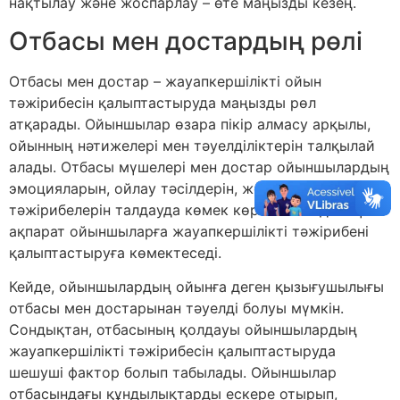
нақтылау және жоспарлау – өте маңызды кезең.
Отбасы мен достардың рөлі
Отбасы мен достар – жауапкершілікті ойын
тәжірибесін қалыптастыруда маңызды рөл
атқарады. Ойыншылар өзара пікір алмасу арқылы,
ойынның нәтижелері мен тәуелділіктерін талқылай
алады. Отбасы мүшелері мен достар ойыншылардың
эмоцияларын, ойлау тәсілдерін, және ойыннан алған
тәжірибелерін талдауда көмек көрсете алады. Бұл
ақпарат ойыншыларға жауапкершілікті тәжірибені
қалыптастыруға көмектеседі.
Кейде, ойыншылардың ойынға деген қызығушылығы
отбасы мен достарынан тәуелді болуы мүмкін.
Сондықтан, отбасының қолдауы ойыншылардың
жауапкершілікті тәжірибесін қалыптастыруда
шешуші фактор болып табылады. Ойыншылар
отбасындағы құндылықтарды ескере отырып,