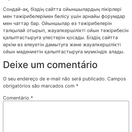
Сондай-ақ, біздің сайтта ойыншылардың пікірлері
мен тәжірибелерімен бөлісу үшін арнайы форумдар
мен чаттар бар. Ойыншылар өз тәжірибелерін
талқылай отырып, жауапкершілікті ойын тәжірибесін
қалыптастыруға үлестерін қосады. Біздің сайтта
әркім өз әлеуетін дамытуға және жауапкершілікті
ойын мәдениетін қалыптастыруға мүмкіндік алады.
Deixe um comentário
O seu endereço de e-mail não será publicado.
Campos
obrigatórios são marcados com
*
Comentário
*