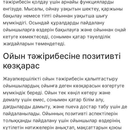
тәжірибесін қолдау үшін арнайы функцияларды
енгізуде. Мысалы, ойнау уақытын шектеу, қаржыны
бақылау немесе тіпті ойыннан уақытша шығу
мүмкіндігі. Осындай құралдарды пайдалану
ойыншыларға өздерін бақылауға және ойыннан оңай
кетуге көмектеседі, сонымен қатар тәуелділік
жағдайларын төмендетеді.
Ойын тәжірибесіне позитивті
көзқарас
Жауапкершілікті ойын тәжірибесін қалыптастыру
ойыншылардың ойынға деген көзқарасын өзгертуге
мүмкіндік береді. Ойын тек көңіл көтеру және
демалу үшін емес, сонымен қатар білім алу,
дағдыларды дамыту, және nueva достар табу үшін де
пайдаланылады. Ойынның позитивті аспектілерін
толыққанды пайдалану үшін ойыншылар өздерінің
күтілетін нәтижелерін анықтап, мақсаттарын қоюы