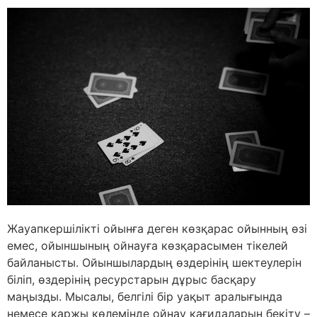
Жауапкершілікті ойынға деген көзқарас ойынның өзі
емес, ойыншының ойнауға көзқарасымен тікелей
байланысты. Ойыншылардың өздерінің шектеулерін
біліп, өздерінің ресурстарын дұрыс басқару
маңызды. Мысалы, белгілі бір уақыт аралығында
немесе қаржы көлемінде ойнау қағидаларын бекіту –