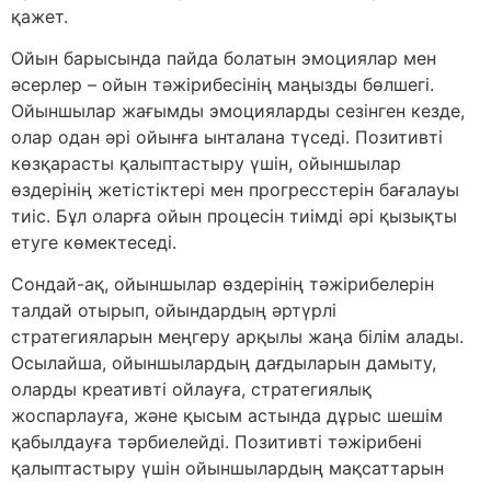
қажет.
Ойын барысында пайда болатын эмоциялар мен
әсерлер – ойын тәжірибесінің маңызды бөлшегі.
Ойыншылар жағымды эмоцияларды сезінген кезде,
олар одан әрі ойынға ынталана түседі. Позитивті
көзқарасты қалыптастыру үшін, ойыншылар
өздерінің жетістіктері мен прогресстерін бағалауы
тиіс. Бұл оларға ойын процесін тиімді әрі қызықты
етуге көмектеседі.
Сондай-ақ, ойыншылар өздерінің тәжірибелерін
талдай отырып, ойындардың әртүрлі
стратегияларын меңгеру арқылы жаңа білім алады.
Осылайша, ойыншылардың дағдыларын дамыту,
оларды креативті ойлауға, стратегиялық
жоспарлауға, және қысым астында дұрыс шешім
қабылдауға тәрбиелейді. Позитивті тәжірибені
қалыптастыру үшін ойыншылардың мақсаттарын