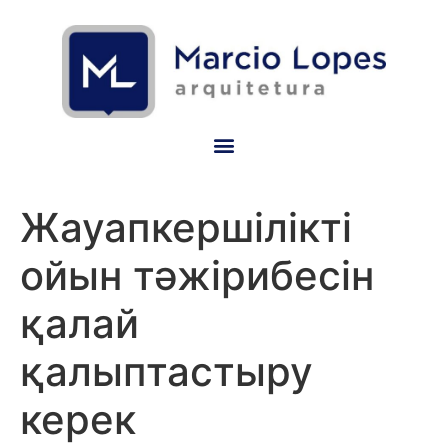
Жауапкершілікті
ойын тәжірибесін
қалай
қалыптастыру
керек