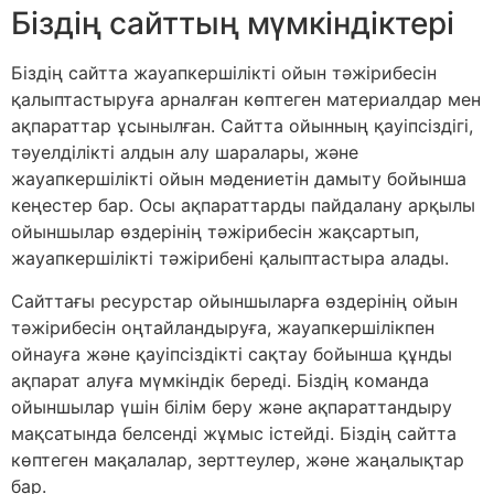
Біздің сайттың мүмкіндіктері
Біздің сайтта жауапкершілікті ойын тәжірибесін
қалыптастыруға арналған көптеген материалдар мен
ақпараттар ұсынылған. Сайтта ойынның қауіпсіздігі,
тәуелділікті алдын алу шаралары, және
жауапкершілікті ойын мәдениетін дамыту бойынша
кеңестер бар. Осы ақпараттарды пайдалану арқылы
ойыншылар өздерінің тәжірибесін жақсартып,
жауапкершілікті тәжірибені қалыптастыра алады.
Сайттағы ресурстар ойыншыларға өздерінің ойын
тәжірибесін оңтайландыруға, жауапкершілікпен
ойнауға және қауіпсіздікті сақтау бойынша құнды
ақпарат алуға мүмкіндік береді. Біздің команда
ойыншылар үшін білім беру және ақпараттандыру
мақсатында белсенді жұмыс істейді. Біздің сайтта
көптеген мақалалар, зерттеулер, және жаңалықтар
бар.