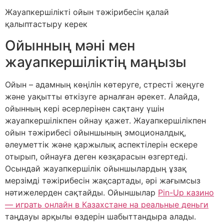
Жауапкершілікті ойын тәжірибесін қалай
қалыптастыру керек
Ойынның мәні мен
жауапкершіліктің маңызы
Ойын – адамның көңілін көтеруге, стресті жеңуге
және уақытты өткізуге арналған әрекет. Алайда,
ойынның кері әсерлерінен сақтану үшін
жауапкершілікпен ойнау қажет. Жауапкершілікпен
ойын тәжірибесі ойыншының эмоционалдық,
әлеуметтік және қаржылық аспектілерін ескере
отырып, ойнауға деген көзқарасын өзгертеді.
Осындай жауапкершілік ойыншылардың ұзақ
мерзімді тәжірибесін жақсартады, әрі жағымсыз
нәтижелерден сақтайды. Ойыншылар
Pin-Up казино
— играть онлайн в Казахстане на реальные деньги
таңдауы арқылы өздерін шабыттандыра алады.