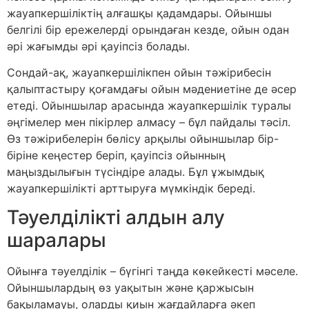
жауапкершіліктің алғашқы қадамдары. Ойыншы
белгілі бір ережелерді орындаған кезде, ойын одан
әрі жағымды әрі қауіпсіз болады.
Сондай-ақ, жауапкершілікпен ойын тәжірибесін
қалыптастыру қоғамдағы ойын мәдениетіне де әсер
етеді. Ойыншылар арасында жауапкершілік туралы
әңгімелер мен пікірлер алмасу – бұл пайдалы тәсіл.
Өз тәжірибелерін бөлісу арқылы ойыншылар бір-
біріне кеңестер беріп, қауіпсіз ойынның
маңыздылығын түсіндіре алады. Бұл ұжымдық
жауапкершілікті арттыруға мүмкіндік береді.
Тәуелділікті алдын алу
шаралары
Ойынға тәуелділік – бүгінгі таңда көкейкесті мәселе.
Ойыншылардың өз уақытын және қаржысын
бақыламауы, оларды қиын жағдайларға әкеп