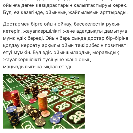
ойынға деген көзқарастарын қалыптастыруы керек.
Бұл, өз кезегінде, ойынның жайлылығын арттырады.
Достармен бірге ойын ойнау, бәсекелестік рухын
көтеріп, жауапкершілікті және адалдықты дамытуға
мүмкіндік береді. Ойын барысында достар бір-біріне
қолдау көрсету арқылы ойын тәжірибесін позитивті
етуі мүмкін. Бұл әдіс ойыншылардың моральдық
жауапкершілікті түсінуіне және оның
маңыздылығына ықпал етеді.